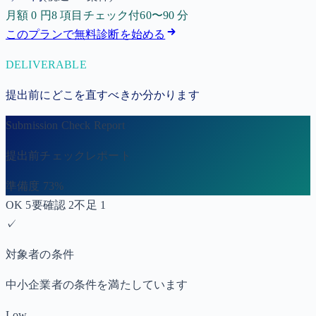
月額 0 円
8 項目チェック付
60〜90 分
このプランで無料診断を始める
DELIVERABLE
提出前にどこを直すべきか分かります
Submission Check Report
提出前チェックレポート
準備度 73%
OK 5
要確認 2
不足 1
✓
対象者の条件
中小企業者の条件を満たしています
Low