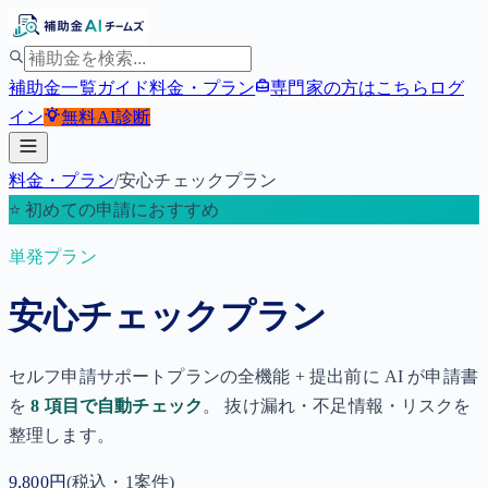
補助金一覧
ガイド
料金・プラン
専門家の方はこちら
ログ
イン
無料
AI診断
料金・プラン
/
安心チェックプラン
⭐ 初めての申請におすすめ
単発プラン
安心チェックプラン
セルフ申請サポートプランの全機能 + 提出前に AI が申請書
を
8 項目で自動チェック
。 抜け漏れ・不足情報・リスクを
整理します。
9,800
円
(税込・1案件)