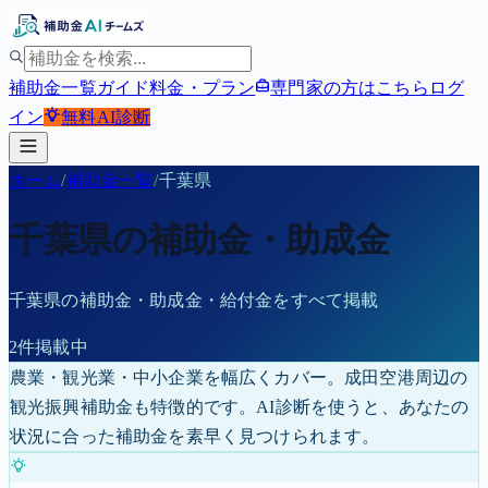
補助金一覧
ガイド
料金・プラン
専門家の方はこちら
ログ
イン
無料
AI診断
ホーム
/
補助金一覧
/
千葉県
千葉県
の補助金・助成金
千葉県
の補助金・助成金・給付金をすべて掲載
2
件掲載中
農業・観光業・中小企業を幅広くカバー。成田空港周辺の
観光振興補助金も特徴的です。
AI診断を使うと、あなたの
状況に合った補助金を素早く見つけられます。