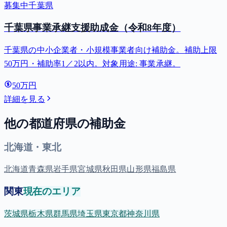
募集中
千葉県
千葉県事業承継支援助成金（令和8年度）
千葉県の中小企業者・小規模事業者向け補助金。補助上限
50万円・補助率1／2以内。対象用途: 事業承継。
50万円
詳細を見る
他の都道府県の補助金
北海道・東北
北海道
青森県
岩手県
宮城県
秋田県
山形県
福島県
関東
現在のエリア
茨城県
栃木県
群馬県
埼玉県
東京都
神奈川県