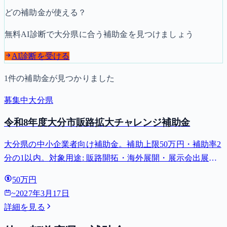
どの補助金が使える？
無料AI診断で
大分県
に合う補助金を見つけましょう
AI診断を受ける
1
件の補助金が見つかりました
募集中
大分県
令和8年度大分市販路拡大チャレンジ補助金
大分県の中小企業者向け補助金。補助上限50万円・補助率2
分の1以内。対象用途: 販路開拓・海外展開・展示会出展・
新商品開発改良・ブランディング・EC活用。募集締切
50万円
2027-03-17。
~
2027年3月17日
詳細を見る