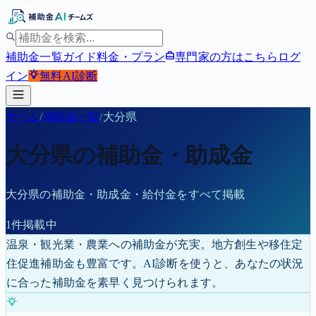
補助金一覧
ガイド
料金・プラン
専門家の方はこちら
ログ
イン
無料
AI診断
ホーム
/
補助金一覧
/
大分県
大分県
の補助金・助成金
大分県
の補助金・助成金・給付金をすべて掲載
1
件掲載中
温泉・観光業・農業への補助金が充実。地方創生や移住定
住促進補助金も豊富です。
AI診断を使うと、あなたの状況
に合った補助金を素早く見つけられます。