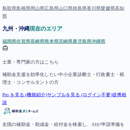
鳥取県
島根県
岡山県
広島県
山口県
徳島県
香川県
愛媛県
高知
県
九州・沖縄
現在のエリア
福岡県
佐賀県
長崎県
熊本県
宮崎県
鹿児島県
沖縄県
士業・専門家の方はこちら
補助金支援を効率化したい中小企業診断士・行政書士・税
理士・コンサルタントの方
Pro を見る (機能紹介)
サンプルを見る (ログイン不要)
提携相
談
全国の補助金・助成金・給付金を検索し、AIが申請準備を