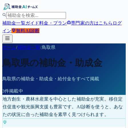
補助金一覧
ガイド
料金・プラン
専門家の方はこちら
ログ
イン
無料
AI診断
ホーム
/
補助金一覧
/
鳥取県
鳥取県
の補助金・助成金
鳥取県
の補助金・助成金・給付金をすべて掲載
3
件掲載中
地方創生・農林水産業を中心とした補助金が充実。移住定
住促進や観光振興支援も豊富です。
AI診断を使うと、あな
たの状況に合った補助金を素早く見つけられます。