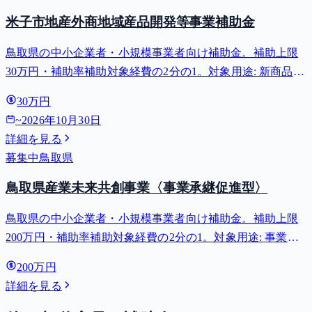
米子市地産外商地域産品開発等事業補助金
鳥取県の中小企業者・小規模事業者向け補助金。補助上限
30万円・補助率補助対象経費の2分の1。対象用途: 新商品開
発・販路開拓。募集締切 2026-10-30。
30万円
~
2026年10月30日
詳細を見る
募集中
鳥取県
鳥取県産業未来共創事業〈事業承継促進型〉
鳥取県の中小企業者・小規模事業者向け補助金。補助上限
200万円・補助率補助対象経費の2分の1。対象用途: 事業承
継。事業認定申請は随時受け付けています（予算を超えた
200万円
場合は募集終了）。補助金の申請に先立ち県の事業認定が
詳細を見る
必要で、申請には認定経営...