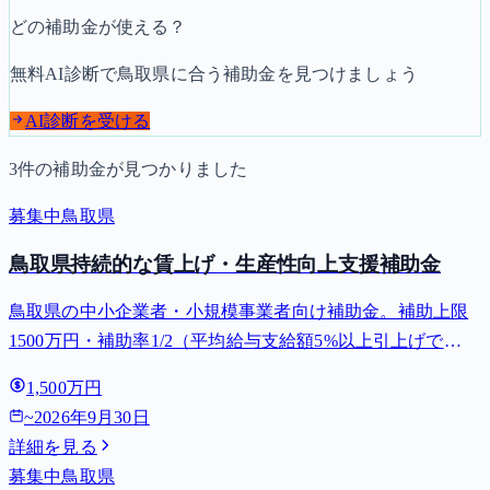
どの補助金が使える？
無料AI診断で
鳥取県
に合う補助金を見つけましょう
AI診断を受ける
3
件の補助金が見つかりました
募集中
鳥取県
鳥取県持続的な賃上げ・生産性向上支援補助金
鳥取県の中小企業者・小規模事業者向け補助金。補助上限
1500万円・補助率1/2（平均給与支給額5%以上引上げで
2/3・経営診断を受けた小規模企業者は2/3〔5%以上引上げ
1,500万円
で3/4〕）。対象用途: 設備・生産性向上。募集締切 2026-
~
2026年9月30日
09-...
詳細を見る
募集中
鳥取県