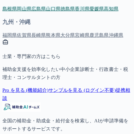
島根県
岡山県
広島県
山口県
徳島県
香川県
愛媛県
高知県
九州・沖縄
福岡県
佐賀県
長崎県
熊本県
大分県
宮崎県
鹿児島県
沖縄県
士業・専門家の方はこちら
補助金支援を効率化したい中小企業診断士・行政書士・税
理士・コンサルタントの方
Pro を見る (機能紹介)
サンプルを見る (ログイン不要)
提携相
談
全国の補助金・助成金・給付金を検索し、AIが申請準備を
サポートするサービスです。