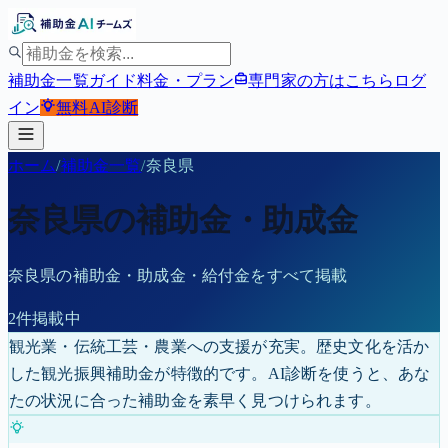
補助金一覧
ガイド
料金・プラン
専門家の方はこちら
ログ
イン
無料
AI診断
ホーム
/
補助金一覧
/
奈良県
奈良県
の補助金・助成金
奈良県
の補助金・助成金・給付金をすべて掲載
2
件掲載中
観光業・伝統工芸・農業への支援が充実。歴史文化を活か
した観光振興補助金が特徴的です。
AI診断を使うと、あな
たの状況に合った補助金を素早く見つけられます。