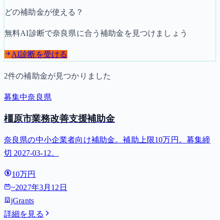
どの補助金が使える？
無料AI診断で
奈良県
に合う補助金を見つけましょう
AI診断を受ける
2
件の補助金が見つかりました
募集中
奈良県
橿原市業務改善支援補助金
奈良県の中小企業者向け補助金。補助上限10万円。募集締
切 2027-03-12。
10万円
~
2027年3月12日
jGrants
詳細を見る