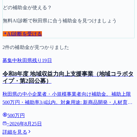
どの補助金が使える？
無料AI診断で
秋田県
に合う補助金を見つけましょう
AI診断を受ける
2
件の補助金が見つかりました
募集中
秋田県
残り
19
日
令和8年度 地域収益力向上支援事業（地域コラボタ
イプ・第2回公募）
秋田県の中小企業者・小規模事業者向け補助金。補助上限
500万円・補助率3/4以内。対象用途: 新商品開発・人材育
成・事業承継。募集締切 2026-08-25。
500万円
~
2026年8月25日
詳細を見る