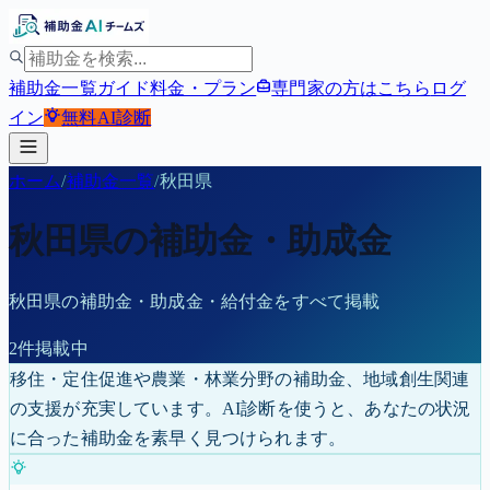
補助金一覧
ガイド
料金・プラン
専門家の方はこちら
ログ
イン
無料
AI診断
ホーム
/
補助金一覧
/
秋田県
秋田県
の補助金・助成金
秋田県
の補助金・助成金・給付金をすべて掲載
2
件掲載中
移住・定住促進や農業・林業分野の補助金、地域創生関連
の支援が充実しています。
AI診断を使うと、あなたの状況
に合った補助金を素早く見つけられます。