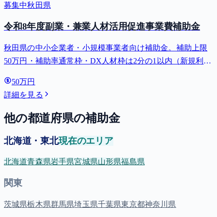
募集中
秋田県
令和8年度副業・兼業人材活用促進事業費補助金
秋田県の中小企業者・小規模事業者向け補助金。補助上限
50万円・補助率通常枠・DX人材枠は2分の1以内（新規利用
枠は10分の8以内）。対象用途: 人材育成・採用。
50万円
詳細を見る
他の都道府県の補助金
北海道・東北
現在のエリア
北海道
青森県
岩手県
宮城県
山形県
福島県
関東
茨城県
栃木県
群馬県
埼玉県
千葉県
東京都
神奈川県