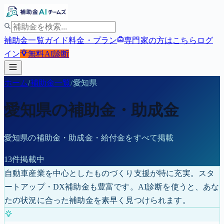
補助金一覧
ガイド
料金・プラン
専門家の方はこちら
ログ
イン
無料
AI診断
ホーム
/
補助金一覧
/
愛知県
愛知県
の補助金・助成金
愛知県
の補助金・助成金・給付金をすべて掲載
13
件掲載中
自動車産業を中心としたものづくり支援が特に充実。スタ
ートアップ・DX補助金も豊富です。
AI診断を使うと、あな
たの状況に合った補助金を素早く見つけられます。