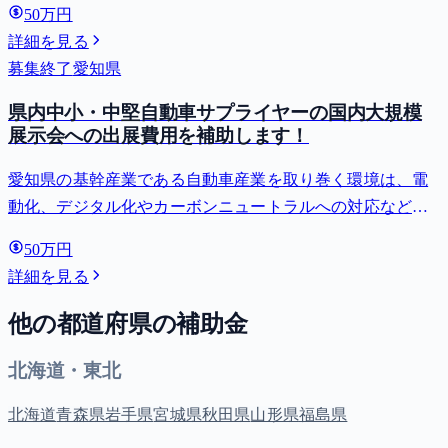
50万円
詳細を見る
募集終了
愛知県
県内中小・中堅自動車サプライヤーの国内大規模
展示会への出展費用を補助します！
愛知県の基幹産業である自動車産業を取り巻く環境は、電
動化、デジタル化やカーボンニュートラルへの対応など
「100年に一度」の大変革期にあります。さらに、米国によ
50万円
り、自動車及び自動車部品に対し、依然として15％の関税
詳細を見る
が適用されているなど、大変厳...
他の都道府県の補助金
北海道・東北
北海道
青森県
岩手県
宮城県
秋田県
山形県
福島県