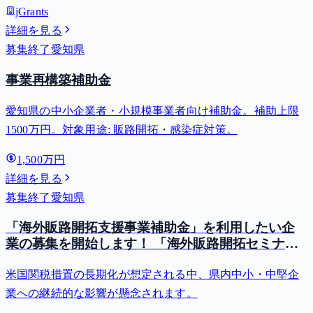
jGrants
詳細を見る
募集終了
愛知県
事業再構築補助金
愛知県の中小企業者・小規模事業者向け補助金。補助上限
1500万円。対象用途: 販路開拓・感染症対策。
1,500万円
詳細を見る
募集終了
愛知県
「海外販路開拓支援事業補助金」を利用したい企
業の募集を開始します！ 「海外販路開拓セミナー
～初めての海外展示会出展～」の参加者を募集し
米国関税措置の長期化が想定される中、県内中小・中堅企
ます！
業への継続的な影響が懸念されます。