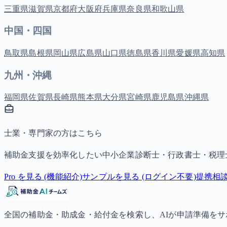
三重県
滋賀県
京都府
大阪府
兵庫県
奈良県
和歌山県
中国・四国
鳥取県
島根県
岡山県
広島県
山口県
徳島県
香川県
愛媛県
高知県
九州・沖縄
福岡県
佐賀県
長崎県
熊本県
大分県
宮崎県
鹿児島県
沖縄県
士業・専門家の方はこちら
補助金支援を効率化したい中小企業診断士・行政書士・税理
Pro を見る (機能紹介)
サンプルを見る (ログイン不要)
提携相
全国の補助金・助成金・給付金を検索し、AIが申請準備を