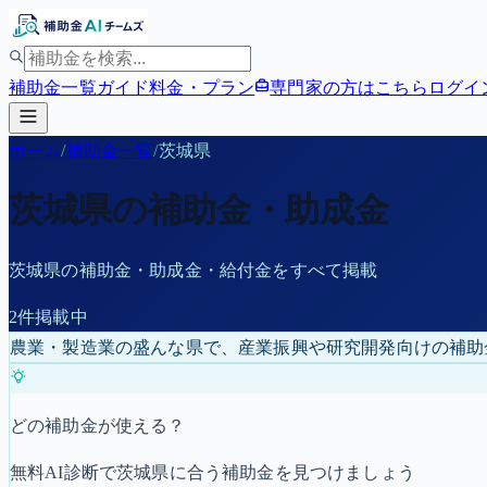
補助金一覧
ガイド
料金・プラン
専門家の方はこちら
ログイ
ホーム
/
補助金一覧
/
茨城県
茨城県
の補助金・助成金
茨城県
の補助金・助成金・給付金をすべて掲載
2
件掲載中
農業・製造業の盛んな県で、産業振興や研究開発向けの補助
どの補助金が使える？
無料AI診断で
茨城県
に合う補助金を見つけましょう