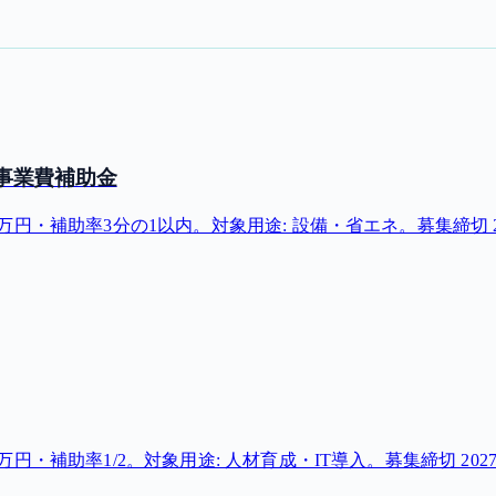
事業費補助金
補助率3分の1以内。対象用途: 設備・省エネ。募集締切 2026
助率1/2。対象用途: 人材育成・IT導入。募集締切 2027-0