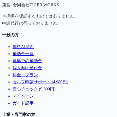
運営: 合同会社TIGER WORKS
※採択を保証するものではありません。
申請代行は行っておりません。
一般の方
無料AI診断
補助金一覧
募集中の補助金
個人向け給付金
料金・プラン
セルフ申請サポート (4,980円)
安心チェック (9,800円)
マイページ
ガイド記事
士業・専門家の方