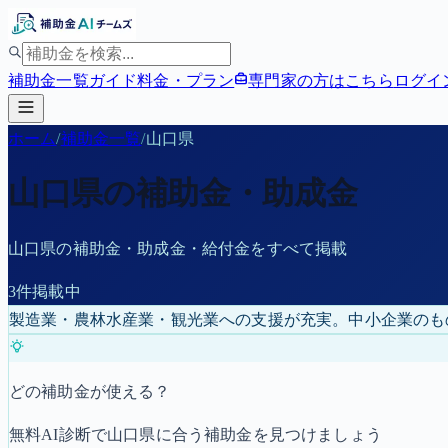
補助金一覧
ガイド
料金・プラン
専門家の方はこちら
ログイ
ホーム
/
補助金一覧
/
山口県
山口県
の補助金・助成金
山口県
の補助金・助成金・給付金をすべて掲載
3
件掲載中
製造業・農林水産業・観光業への支援が充実。中小企業のも
どの補助金が使える？
無料AI診断で
山口県
に合う補助金を見つけましょう