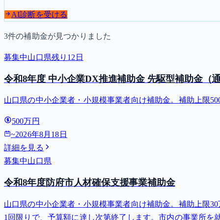
AI診断を受ける
3
件の補助金が見つかりました
募集中
山口県
残り
12
日
令和8年度 中小企業DX推進補助金 先駆型補助金（
山口県の中小企業者・小規模事業者向け補助金。補助上限500万円・
500万円
~
2026年8月18日
詳細を見る
募集中
山口県
令和8年度防府市人材確保支援事業補助金
山口県の中小企業者・小規模事業者向け補助金。補助上限30万円
1回限りで、予算額に達し次第終了します。市内の事業所を就.