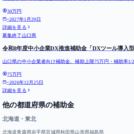
30万円
~
2027年1月29日
詳細を見る
募集終了
山口県
令和8年度中小企業DX推進補助金「DXツール導入
山口県の中小企業者向け補助金。補助上限75万円・補助率1/2。対象
75万円
~
2026年12月25日
詳細を見る
他の都道府県の補助金
北海道・東北
北海道
青森県
岩手県
宮城県
秋田県
山形県
福島県