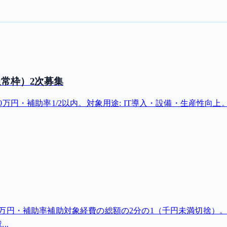
通常枠）2次募集
補助率1/2以内。対象用途: IT導入・設備・生産性向上。募集締
・補助率補助対象経費の総額の2分の1（千円未満切捨）。対象用途
..