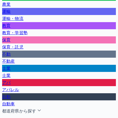
農業
運輸
運輸・物流
教育
教育・学習塾
保育
保育・託児
不動
不動産
士業
士業
アパ
アパレル
自動
自動車
都道府県から探す