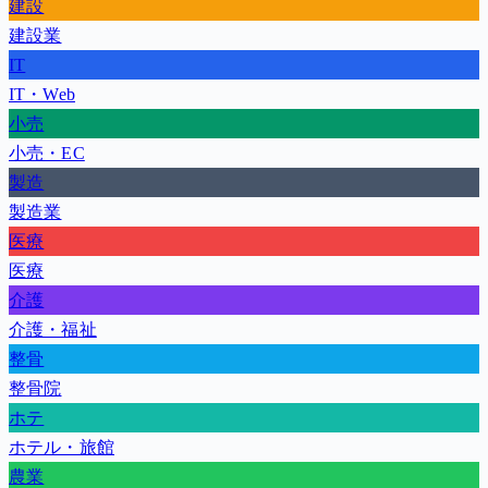
建設
建設業
IT
IT・Web
小売
小売・EC
製造
製造業
医療
医療
介護
介護・福祉
整骨
整骨院
ホテ
ホテル・旅館
農業