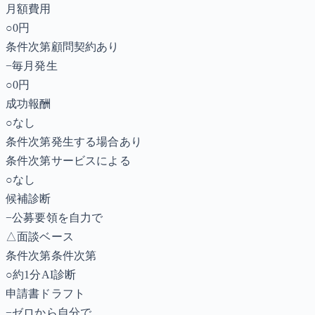
月額費用
○
0円
条件次第
顧問契約あり
−
毎月発生
○
0円
成功報酬
○
なし
条件次第
発生する場合あり
条件次第
サービスによる
○
なし
候補診断
−
公募要領を自力で
△
面談ベース
条件次第
条件次第
○
約1分AI診断
申請書ドラフト
−
ゼロから自分で