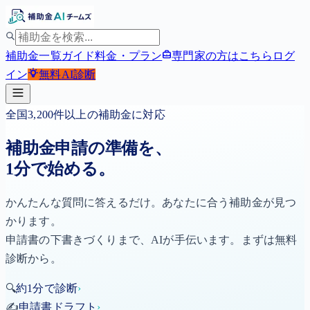
補助金一覧
ガイド
料金・プラン
専門家の方はこちら
ログ
イン
無料
AI診断
全国
3,200
件以上の補助金に対応
補助金申請の準備を、
1分で
始める
。
かんたんな質問に答えるだけ。あなたに合う補助金が見つ
かります。
申請書の下書きづくりまで、AIが手伝います。まずは無料
診断から。
🔍
約1分で診断
›
✍️
申請書ドラフト
›