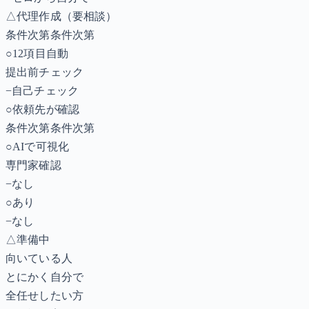
△
代理作成（要相談）
条件次第
条件次第
○
12項目自動
提出前チェック
−
自己チェック
○
依頼先が確認
条件次第
条件次第
○
AIで可視化
専門家確認
−
なし
○
あり
−
なし
△
準備中
向いている人
とにかく自分で
全任せしたい方