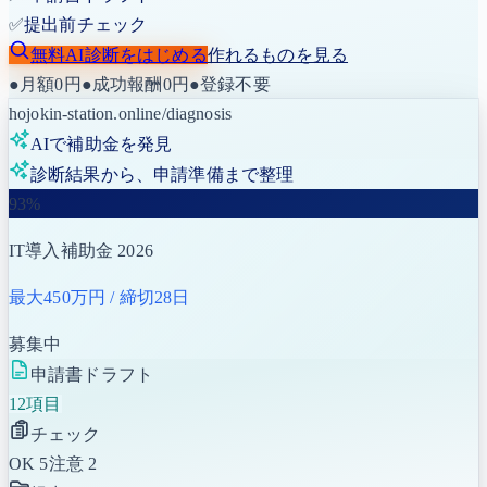
✅
提出前チェック
無料AI診断をはじめる
作れるものを見る
●
月額0円
●
成功報酬0円
●
登録不要
hojokin-station.online/diagnosis
AIで補助金を発見
診断結果から、申請準備まで整理
93%
IT導入補助金 2026
最大450万円
/ 締切28日
募集中
申請書ドラフト
12項目
チェック
OK 5
注意 2