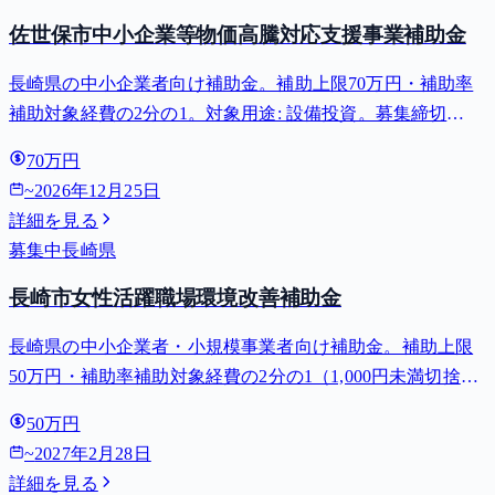
佐世保市中小企業等物価高騰対応支援事業補助金
長崎県の中小企業者向け補助金。補助上限70万円・補助率
補助対象経費の2分の1。対象用途: 設備投資。募集締切
2026-12-25。
70万円
~
2026年12月25日
詳細を見る
募集中
長崎県
長崎市女性活躍職場環境改善補助金
長崎県の中小企業者・小規模事業者向け補助金。補助上限
50万円・補助率補助対象経費の2分の1（1,000円未満切捨
て）。対象用途: 職場環境・人材育成。募集締切 2027-02-
50万円
28。⚠️市内の事業所で雇用期間の定めのない正社員を10名
~
2027年2月28日
以上雇...
詳細を見る