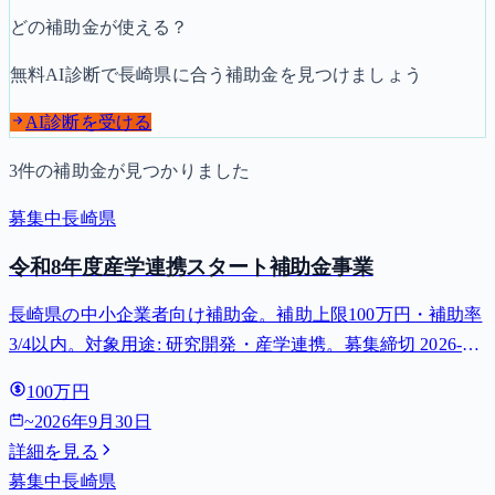
どの補助金が使える？
無料AI診断で
長崎県
に合う補助金を見つけましょう
AI診断を受ける
3
件の補助金が見つかりました
募集中
長崎県
令和8年度産学連携スタート補助金事業
長崎県の中小企業者向け補助金。補助上限100万円・補助率
3/4以内。対象用途: 研究開発・産学連携。募集締切 2026-09-
30。
100万円
~
2026年9月30日
詳細を見る
募集中
長崎県