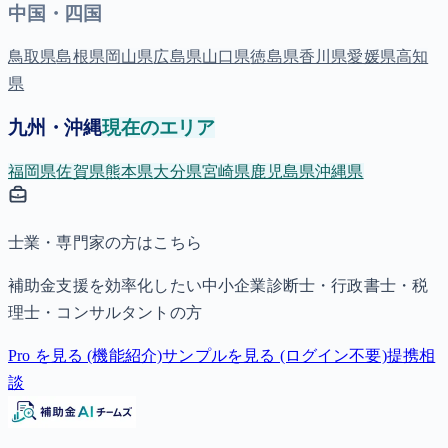
中国・四国
鳥取県
島根県
岡山県
広島県
山口県
徳島県
香川県
愛媛県
高知
県
九州・沖縄
現在のエリア
福岡県
佐賀県
熊本県
大分県
宮崎県
鹿児島県
沖縄県
士業・専門家の方はこちら
補助金支援を効率化したい中小企業診断士・行政書士・税
理士・コンサルタントの方
Pro を見る (機能紹介)
サンプルを見る (ログイン不要)
提携相
談