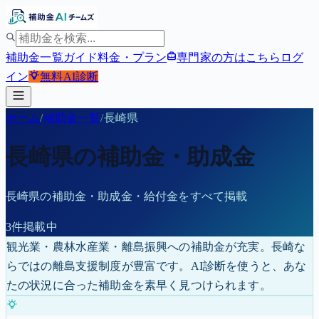
補助金一覧
ガイド
料金・プラン
専門家の方はこちら
ログ
イン
無料
AI診断
ホーム
/
補助金一覧
/
長崎県
長崎県
の補助金・助成金
長崎県
の補助金・助成金・給付金をすべて掲載
3
件掲載中
観光業・農林水産業・離島振興への補助金が充実。長崎な
らではの離島支援制度が豊富です。
AI診断を使うと、あな
たの状況に合った補助金を素早く見つけられます。