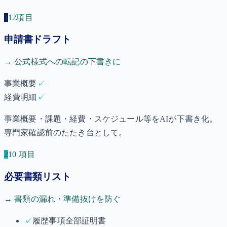
1
12項目
申請書ドラフト
→ 公式様式への転記の下書きに
事業概要
✓
経費明細
✓
事業概要・課題・経費・スケジュール等をAIが下書き化。
専門家確認前のたたき台として。
2
10 項目
必要書類リスト
→ 書類の漏れ・準備抜けを防ぐ
✓
履歴事項全部証明書