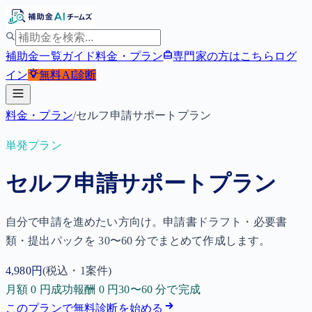
補助金一覧
ガイド
料金・プラン
専門家の方はこちら
ログ
イン
無料
AI診断
料金・プラン
/
セルフ申請サポートプラン
単発プラン
セルフ申請サポートプラン
自分で申請を進めたい方向け。申請書ドラフト・必要書
類・提出パックを 30〜60 分でまとめて作成します。
4,980
円
(税込・1案件)
月額 0 円
成功報酬 0 円
30〜60 分で完成
このプランで無料診断を始める