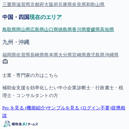
三重県
滋賀県
京都府
大阪府
兵庫県
奈良県
和歌山県
中国・四国
現在のエリア
鳥取県
岡山県
広島県
山口県
徳島県
香川県
愛媛県
高知県
九州・沖縄
福岡県
佐賀県
長崎県
熊本県
大分県
宮崎県
鹿児島県
沖縄県
士業・専門家の方はこちら
補助金支援を効率化したい中小企業診断士・行政書士・税
理士・コンサルタントの方
Pro を見る (機能紹介)
サンプルを見る (ログイン不要)
提携相
談