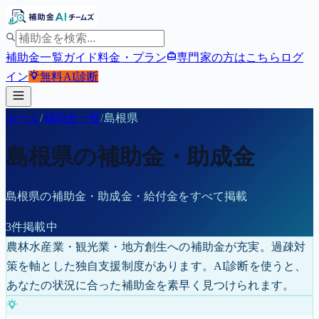
補助金一覧
ガイド
料金・プラン
専門家の方はこちら
ログ
イン
無料
AI診断
ホーム
/
補助金一覧
/
島根県
島根県
の補助金・助成金
島根県
の補助金・助成金・給付金をすべて掲載
3
件掲載中
農林水産業・観光業・地方創生への補助金が充実。過疎対
策を軸とした独自支援制度があります。
AI診断を使うと、
あなたの状況に合った補助金を素早く見つけられます。