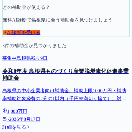
どの補助金が使える？
無料AI診断で
島根県
に合う補助金を見つけましょう
AI診断を受ける
3
件の補助金が見つかりました
募集中
島根県
残り
9
日
令和8年度 島根県ものづくり産業脱炭素化促進事業
補助金
島根県の中小企業者向け補助金。補助上限1000万円・補助
率補助対象経費の2分の1以内（千円未満切り捨て）。対象
用途: 脱炭素・設備投資・設備導入。募集締切 2026-08-17。
1,000万円
~
2026年8月17日
詳細を見る