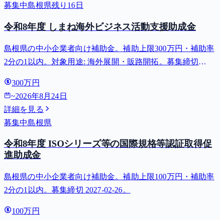
募集中
島根県
残り
16
日
令和8年度 しまね海外ビジネス活動支援助成金
島根県の中小企業者向け補助金。補助上限300万円・補助率
2分の1以内。対象用途: 海外展開・販路開拓。募集締切
2026-08-24。
300万円
~
2026年8月24日
詳細を見る
募集中
島根県
令和8年度 ISOシリーズ等の国際規格等認証取得促
進助成金
島根県の中小企業者向け補助金。補助上限100万円・補助率
2分の1以内。募集締切 2027-02-26。
100万円