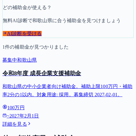
どの補助金が使える？
無料AI診断で
和歌山県
に合う補助金を見つけましょう
AI診断を受ける
1
件の補助金が見つかりました
募集中
和歌山県
令和8年度 成長企業支援補助金
和歌山県の中小企業者向け補助金。補助上限100万円・補助
率2分の1以内。対象用途: 採用。募集締切 2027-02-01。
100万円
~
2027年2月1日
詳細を見る