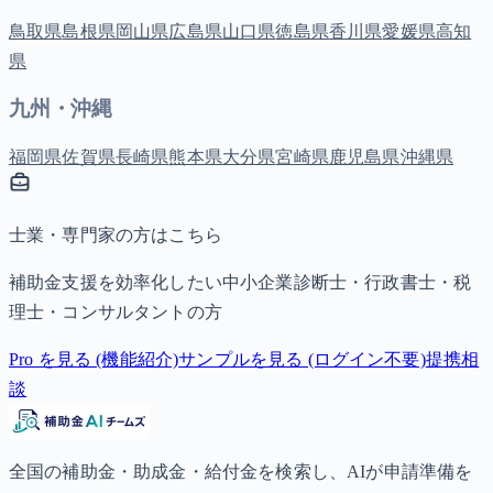
鳥取県
島根県
岡山県
広島県
山口県
徳島県
香川県
愛媛県
高知
県
九州・沖縄
福岡県
佐賀県
長崎県
熊本県
大分県
宮崎県
鹿児島県
沖縄県
士業・専門家の方はこちら
補助金支援を効率化したい中小企業診断士・行政書士・税
理士・コンサルタントの方
Pro を見る (機能紹介)
サンプルを見る (ログイン不要)
提携相
談
全国の補助金・助成金・給付金を検索し、AIが申請準備を