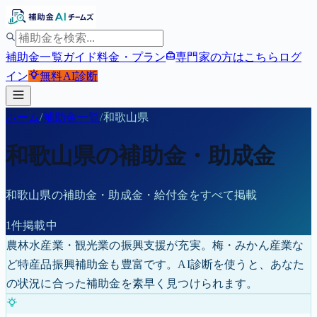
補助金一覧
ガイド
料金・プラン
専門家の方はこちら
ログ
イン
無料
AI診断
ホーム
/
補助金一覧
/
和歌山県
和歌山県
の補助金・助成金
和歌山県
の補助金・助成金・給付金をすべて掲載
1
件掲載中
農林水産業・観光業の振興支援が充実。梅・みかん産業な
ど特産品振興補助金も豊富です。
AI診断を使うと、あなた
の状況に合った補助金を素早く見つけられます。