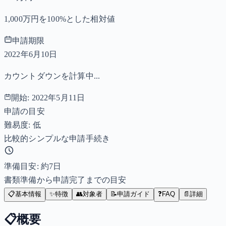
1,000万円を100%とした相対値
申請期限
2022年6月10日
カウントダウンを計算中...
開始:
2022年5月11日
申請の目安
難易度: 低
比較的シンプルな申請手続き
準備目安: 約
7
日
書類準備から申請完了までの目安
📋
基本情報
✨
特徴
👥
対象者
📝
申請ガイド
❓
FAQ
📄
詳細
📋
概要