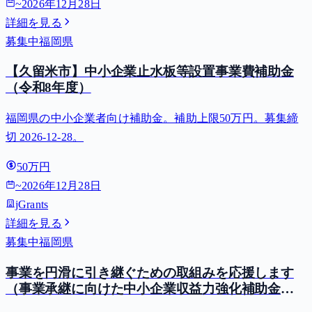
~
2026年12月28日
数料・企業価値算定費用等)...
詳細を見る
募集中
福岡県
【久留米市】中小企業止水板等設置事業費補助金
（令和8年度）
福岡県の中小企業者向け補助金。補助上限50万円。募集締
切 2026-12-28。
50万円
~
2026年12月28日
jGrants
詳細を見る
募集中
福岡県
事業を円滑に引き継ぐための取組みを応援します
（事業承継に向けた中小企業収益力強化補助金の
ご案内）