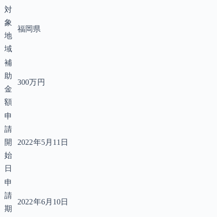
対
象
福岡県
地
域
補
助
300万円
金
額
申
請
開
2022年5月11日
始
日
申
請
2022年6月10日
期