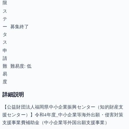
限
ス
テ
ー
募集終了
タ
ス
申
請
難
難易度: 低
易
度
詳細説明
【公益財団法人福岡県中小企業振興センター（知的財産支
援センター）】令和4年度_中小企業等海外出願・侵害対策
支援事業費補助金（中小企業等外国出願支援事業）