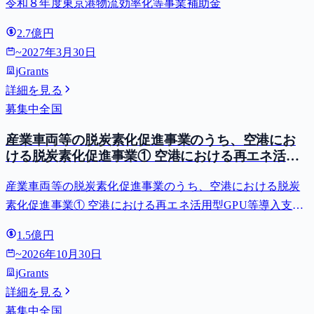
令和８年度東京港物流効率化等事業補助金
2.7億円
~
2027年3月30日
jGrants
詳細を見る
募集中
全国
産業車両等の脱炭素化促進事業のうち、空港にお
ける脱炭素化促進事業① 空港における再エネ活用
型GPU等導入支援（二酸化炭素排出抑制対策事業
産業車両等の脱炭素化促進事業のうち、空港における脱炭
費等補助金）
素化促進事業① 空港における再エネ活用型GPU等導入支援
（二酸化炭素排出抑制対策事業費等補助金）
1.5億円
~
2026年10月30日
jGrants
詳細を見る
募集中
全国