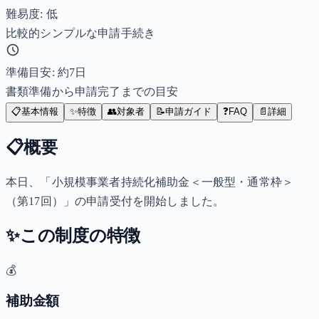
難易度: 低
比較的シンプルな申請手続き
準備目安: 約
7
日
書類準備から申請完了までの目安
📋
基本情報
✨
特徴
👥
対象者
📝
申請ガイド
❓
FAQ
📄
詳細
📋
概要
本日、「小規模事業者持続化補助金＜一般型・通常枠＞
（第17回）」の申請受付を開始しました。
✨
この制度の特徴
💰
補助金額