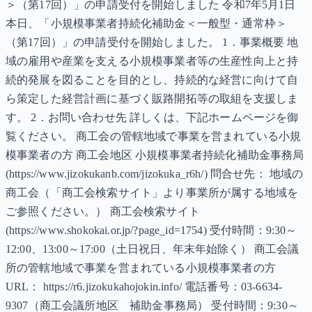
＞（第17回）」の申請受付を開始しました 令和7年5月1日
本日、「小規模事業者持続化補助金＜一般型・通常枠＞
（第17回）」の申請受付を開始しました。 1．事業概要 地
域の雇用や産業を支える小規模事業者等の生産性向上と持
続的発展を図ることを目的とし、持続的な経営に向けて自
ら策定した経営計画に基づく販路開拓等の取組を支援しま
す。 2．お問い合わせ先 詳しくは、下記ホームページを御
覧ください。 商工会の管轄地域で事業を営まれている小規
模事業者の方 商工会地区 小規模事業者持続化補助金事務局
(https://www.jizokukanb.com/jizokuka_r6h/) 問合せ先： 地域の
商工会（「商工会検索サイト」より事業所が属する地域を
ご参照ください。） 商工会検索サイト
(https://www.shokokai.or.jp/?page_id=1754) 受付時間：9:30～
12:00、13:00～17:00（土日祝日、年末年始除く） 商工会議
所の管轄地域で事業を営まれている小規模事業者の方
URL： https://r6.jizokukahojokin.info/ 電話番号：03-6634-
9307（商工会議所地区 補助金事務局） 受付時間：9:30～