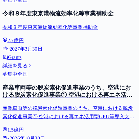
令和８年度東京港物流効率化等事業補助金
令和８年度東京港物流効率化等事業補助金
2.7億円
~
2027年3月30日
jGrants
詳細を見る
募集中
全国
産業車両等の脱炭素化促進事業のうち、空港にお
ける脱炭素化促進事業① 空港における再エネ活用
型GPU等導入支援（二酸化炭素排出抑制対策事業
産業車両等の脱炭素化促進事業のうち、空港における脱炭
費等補助金）
素化促進事業① 空港における再エネ活用型GPU等導入支援
（二酸化炭素排出抑制対策事業費等補助金）
1.5億円
~
2026年10月30日