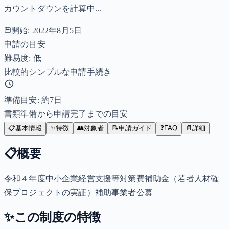
カウントダウンを計算中...
開始:
2022年8月5日
申請の目安
難易度: 低
比較的シンプルな申請手続き
準備目安: 約
7
日
書類準備から申請完了までの目安
📋
基本情報
✨
特徴
👥
対象者
📝
申請ガイド
❓
FAQ
📄
詳細
📋
概要
令和４年度中小企業経営支援等対策費補助金（若者人材確
保プロジェクトの実証）補助事業者公募
✨
この制度の特徴