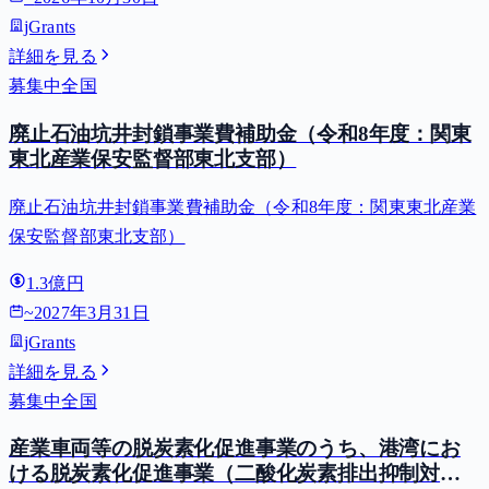
jGrants
詳細を見る
募集中
全国
廃止石油坑井封鎖事業費補助金（令和8年度：関東
東北産業保安監督部東北支部）
廃止石油坑井封鎖事業費補助金（令和8年度：関東東北産業
保安監督部東北支部）
1.3億円
~
2027年3月31日
jGrants
詳細を見る
募集中
全国
産業車両等の脱炭素化促進事業のうち、港湾にお
ける脱炭素化促進事業（二酸化炭素排出抑制対策