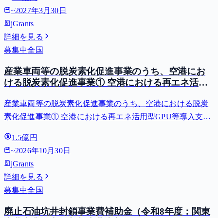
~
2027年3月30日
jGrants
詳細を見る
募集中
全国
産業車両等の脱炭素化促進事業のうち、空港にお
ける脱炭素化促進事業① 空港における再エネ活用
型GPU等導入支援（二酸化炭素排出抑制対策事業
産業車両等の脱炭素化促進事業のうち、空港における脱炭
費等補助金）
素化促進事業① 空港における再エネ活用型GPU等導入支援
（二酸化炭素排出抑制対策事業費等補助金）
1.5億円
~
2026年10月30日
jGrants
詳細を見る
募集中
全国
廃止石油坑井封鎖事業費補助金（令和8年度：関東