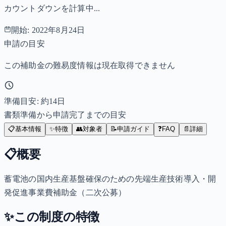
カウントダウンを計算中...
開始:
2022年8月24日
申請の目安
この補助金の難易度情報は現在取得できません
準備目安: 約
14
日
書類準備から申請完了までの目安
📋
基本情報
✨
特徴
👥
対象者
📝
申請ガイド
❓
FAQ
📄
詳細
📋
概要
蓄電池の国内生産基盤確保のための先端生産技術導入・開
発促進事業費補助金（二次公募）
✨
この制度の特徴