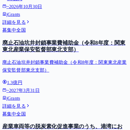
~
2026年10月30日
jGrants
詳細を見る
募集中
全国
廃止石油坑井封鎖事業費補助金（令和8年度：関東
東北産業保安監督部東北支部）
廃止石油坑井封鎖事業費補助金（令和8年度：関東東北産業
保安監督部東北支部）
1.3億円
~
2027年3月31日
jGrants
詳細を見る
募集中
全国
産業車両等の脱炭素化促進事業のうち、港湾にお