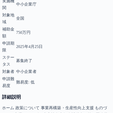
実施機
中小企業庁
関
対象地
全国
域
補助金
750万円
額
申請期
2025年4月25日
限
ステー
募集終了
タス
対象者
中小企業者
申請難
難易度: 低
易度
詳細説明
ホーム 政策について 事業再構築・生産性向上支援 ものづ