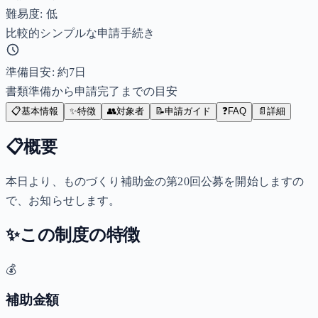
難易度: 低
比較的シンプルな申請手続き
準備目安: 約
7
日
書類準備から申請完了までの目安
📋
基本情報
✨
特徴
👥
対象者
📝
申請ガイド
❓
FAQ
📄
詳細
📋
概要
本日より、ものづくり補助金の第20回公募を開始しますの
で、お知らせします。
✨
この制度の特徴
💰
補助金額