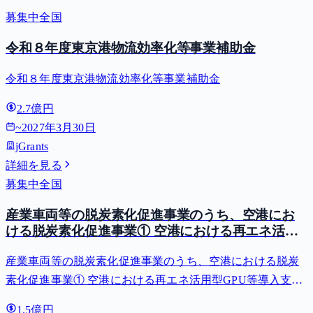
募集中
全国
令和８年度東京港物流効率化等事業補助金
令和８年度東京港物流効率化等事業補助金
2.7億円
~
2027年3月30日
jGrants
詳細を見る
募集中
全国
産業車両等の脱炭素化促進事業のうち、空港にお
ける脱炭素化促進事業① 空港における再エネ活用
型GPU等導入支援（二酸化炭素排出抑制対策事業
産業車両等の脱炭素化促進事業のうち、空港における脱炭
費等補助金）
素化促進事業① 空港における再エネ活用型GPU等導入支援
（二酸化炭素排出抑制対策事業費等補助金）
1.5億円