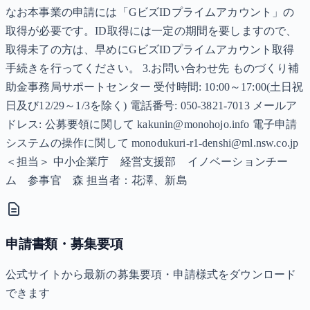
なお本事業の申請には「GビズIDプライムアカウント」の
取得が必要です。ID取得には一定の期間を要しますので、
取得未了の方は、早めにGビズIDプライムアカウント取得
手続きを行ってください。 3.お問い合わせ先 ものづくり補
助金事務局サポートセンター 受付時間: 10:00～17:00(土日祝
日及び12/29～1/3を除く) 電話番号: 050-3821-7013 メールア
ドレス: 公募要領に関して kakunin@monohojo.info 電子申請
システムの操作に関して monodukuri-r1-denshi@ml.nsw.co.jp
＜担当＞ 中小企業庁 経営支援部 イノベーションチー
ム 参事官 森 担当者：花澤、新島
申請書類・募集要項
公式サイトから最新の募集要項・申請様式をダウンロード
できます