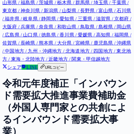
山形県 / 福島県 / 茨城県 / 栃木県 / 群馬県 / 埼玉県 / 千葉県 /
東京都 / 神奈川県 / 新潟県 / 山梨県 / 長野県 / 富山県 / 石川県
/ 福井県 / 岐阜県 / 静岡県 / 愛知県 / 三重県 / 滋賀県 / 京都府 /
大阪府 / 兵庫県 / 奈良県 / 和歌山県 / 鳥取県 / 島根県 / 岡山県
/ 広島県 / 山口県 / 徳島県 / 香川県 / 愛媛県 / 高知県 / 福岡県 /
佐賀県 / 長崎県 / 熊本県 / 大分県 / 宮崎県 / 鹿児島県 / 沖縄県
/ 中国地方 / 九州・沖縄地方 / 北海道地方 / 四国地方 / 東北地
方 / 東海・北陸地方 / 近畿地方 / 関東・甲信越地方
シェア
LINE
URLコピー
令和元年度補正「インバウン
ド需要拡大推進事業費補助金
（外国人専門家との共創によ
るインバウンド需要拡大事
業）