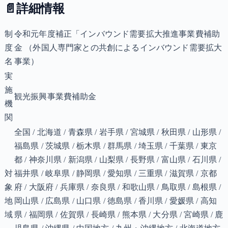
📄
詳細情報
制
令和元年度補正「インバウンド需要拡大推進事業費補助
度
金 （外国人専門家との共創によるインバウンド需要拡大
名
事業）
実
施
観光振興事業費補助金
機
関
全国 / 北海道 / 青森県 / 岩手県 / 宮城県 / 秋田県 / 山形県 /
福島県 / 茨城県 / 栃木県 / 群馬県 / 埼玉県 / 千葉県 / 東京
都 / 神奈川県 / 新潟県 / 山梨県 / 長野県 / 富山県 / 石川県 /
対
福井県 / 岐阜県 / 静岡県 / 愛知県 / 三重県 / 滋賀県 / 京都
象
府 / 大阪府 / 兵庫県 / 奈良県 / 和歌山県 / 鳥取県 / 島根県 /
地
岡山県 / 広島県 / 山口県 / 徳島県 / 香川県 / 愛媛県 / 高知
域
県 / 福岡県 / 佐賀県 / 長崎県 / 熊本県 / 大分県 / 宮崎県 / 鹿