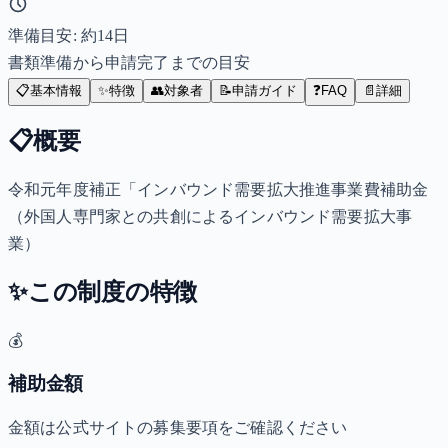
準備目安: 約
14
日
書類準備から申請完了までの目安
📋
基本情報
✨
特徴
👥
対象者
📝
申請ガイド
❓
FAQ
📄
詳細
📋
概要
令和元年度補正「インバウンド需要拡大推進事業費補助金
（外国人専門家との共創によるインバウンド需要拡大事
業）
✨
この制度の特徴
💰
補助金額
金額は公式サイトの募集要項をご確認ください