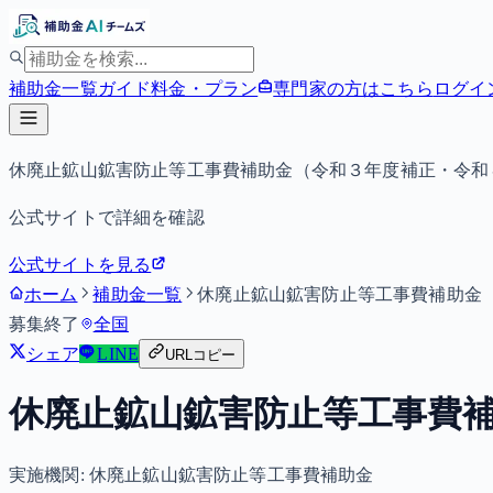
補助金一覧
ガイド
料金・プラン
専門家の方はこちら
ログイ
休廃止鉱山鉱害防止等工事費補助金（令和３年度補正・令和
公式サイトで詳細を確認
公式サイトを見る
ホーム
補助金一覧
休廃止鉱山鉱害防止等工事費補助金
募集終了
全国
シェア
LINE
URLコピー
休廃止鉱山鉱害防止等工事費
実施機関:
休廃止鉱山鉱害防止等工事費補助金