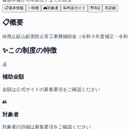
📋
基本情報
✨
特徴
👥
対象者
📝
申請ガイド
❓
FAQ
📄
詳細
📋
概要
休廃止鉱山鉱害防止等工事費補助金（令和３年度補正・令和
✨
この制度の特徴
💰
補助金額
金額は公式サイトの募集要項をご確認ください
👥
対象者
対象者の詳細は募集要項をご確認ください