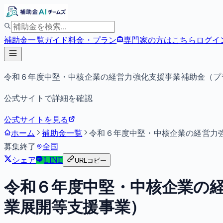
補助金一覧
ガイド
料金・プラン
専門家の方はこちら
ログイ
令和６年度中堅・中核企業の経営力強化支援事業補助金（プ
公式サイトで詳細を確認
公式サイトを見る
ホーム
補助金一覧
令和６年度中堅・中核企業の経営力
募集終了
全国
シェア
LINE
URLコピー
令和６年度中堅・中核企業の
業展開等支援事業）