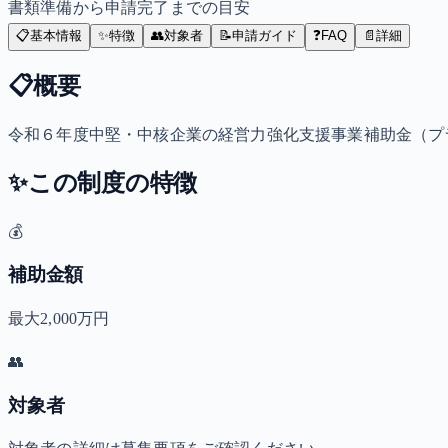
書類準備から申請完了までの目安
📋
基本情報
✨
特徴
👥
対象者
📝
申請ガイド
❓
FAQ
📄
詳細
📋
概要
令和６年度中堅・中核企業の経営力強化支援事業補助金（プ
✨
この制度の特徴
💰
補助金額
最大2,000万円
👥
対象者