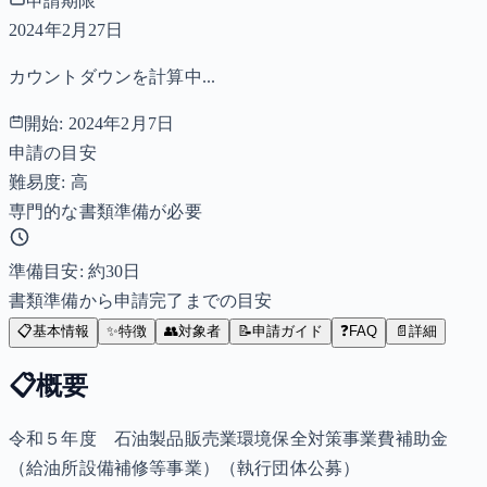
申請期限
2024年2月27日
カウントダウンを計算中...
開始:
2024年2月7日
申請の目安
難易度: 高
専門的な書類準備が必要
準備目安: 約
30
日
書類準備から申請完了までの目安
📋
基本情報
✨
特徴
👥
対象者
📝
申請ガイド
❓
FAQ
📄
詳細
📋
概要
令和５年度 石油製品販売業環境保全対策事業費補助金
（給油所設備補修等事業）（執行団体公募）