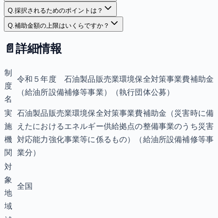
Q.
採択されるためのポイントは？
Q.
補助金額の上限はいくらですか？
📄
詳細情報
制
令和５年度 石油製品販売業環境保全対策事業費補助金
度
（給油所設備補修等事業）（執行団体公募）
名
実
石油製品販売業環境保全対策事業費補助金（災害時に備
施
えたにおけるエネルギー供給拠点の整備事業のうち災害
機
対応能力強化事業等に係るもの）（給油所設備補修等事
関
業分）
対
象
全国
地
域