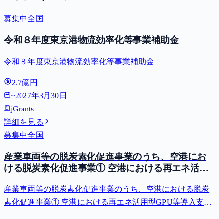
募集中
全国
令和８年度東京港物流効率化等事業補助金
令和８年度東京港物流効率化等事業補助金
2.7億円
~
2027年3月30日
jGrants
詳細を見る
募集中
全国
産業車両等の脱炭素化促進事業のうち、空港にお
ける脱炭素化促進事業① 空港における再エネ活用
型GPU等導入支援（二酸化炭素排出抑制対策事業
産業車両等の脱炭素化促進事業のうち、空港における脱炭
費等補助金）
素化促進事業① 空港における再エネ活用型GPU等導入支援
（二酸化炭素排出抑制対策事業費等補助金）