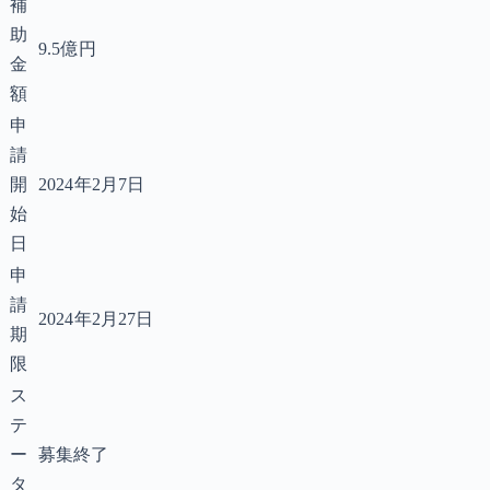
補
助
9.5億円
金
額
申
請
開
2024年2月7日
始
日
申
請
2024年2月27日
期
限
ス
テ
ー
募集終了
タ