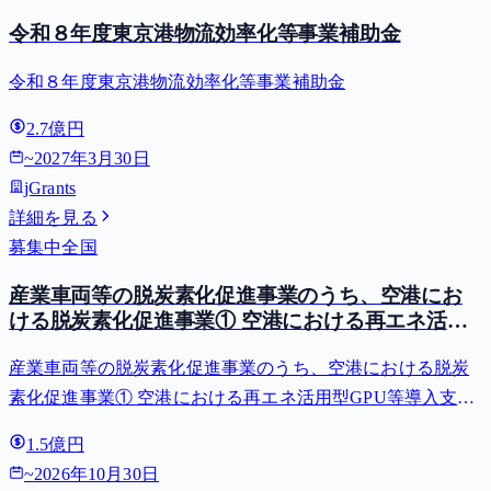
令和８年度東京港物流効率化等事業補助金
令和８年度東京港物流効率化等事業補助金
2.7億円
~
2027年3月30日
jGrants
詳細を見る
募集中
全国
産業車両等の脱炭素化促進事業のうち、空港にお
ける脱炭素化促進事業① 空港における再エネ活用
型GPU等導入支援（二酸化炭素排出抑制対策事業
産業車両等の脱炭素化促進事業のうち、空港における脱炭
費等補助金）
素化促進事業① 空港における再エネ活用型GPU等導入支援
（二酸化炭素排出抑制対策事業費等補助金）
1.5億円
~
2026年10月30日