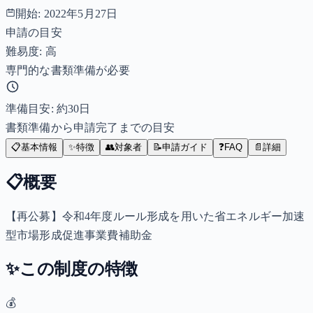
開始:
2022年5月27日
申請の目安
難易度: 高
専門的な書類準備が必要
準備目安: 約
30
日
書類準備から申請完了までの目安
📋
基本情報
✨
特徴
👥
対象者
📝
申請ガイド
❓
FAQ
📄
詳細
📋
概要
【再公募】令和4年度ルール形成を用いた省エネルギー加速
型市場形成促進事業費補助金
✨
この制度の特徴
💰