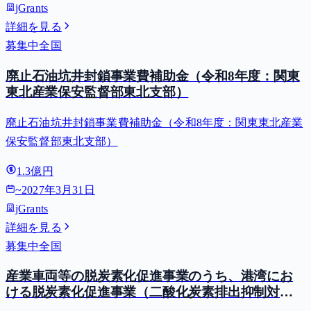
jGrants
詳細を見る
募集中
全国
廃止石油坑井封鎖事業費補助金（令和8年度：関東
東北産業保安監督部東北支部）
廃止石油坑井封鎖事業費補助金（令和8年度：関東東北産業
保安監督部東北支部）
1.3億円
~
2027年3月31日
jGrants
詳細を見る
募集中
全国
産業車両等の脱炭素化促進事業のうち、港湾にお
ける脱炭素化促進事業（二酸化炭素排出抑制対策
事業費等補助金）