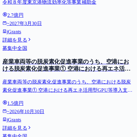
令和８年度東京港物流効率化等事業補助金
2.7億円
~
2027年3月30日
jGrants
詳細を見る
募集中
全国
産業車両等の脱炭素化促進事業のうち、空港にお
ける脱炭素化促進事業① 空港における再エネ活用
型GPU等導入支援（二酸化炭素排出抑制対策事業
産業車両等の脱炭素化促進事業のうち、空港における脱炭
費等補助金）
素化促進事業① 空港における再エネ活用型GPU等導入支援
（二酸化炭素排出抑制対策事業費等補助金）
1.5億円
~
2026年10月30日
jGrants
詳細を見る
募集中
全国