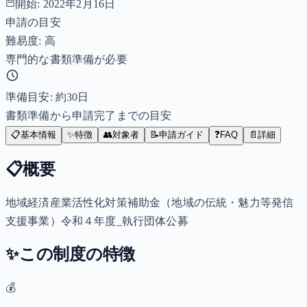
開始:
2022年2月16日
申請の目安
難易度: 高
専門的な書類準備が必要
準備目安: 約
30
日
書類準備から申請完了までの目安
📋
基本情報
✨
特徴
👥
対象者
📝
申請ガイド
❓
FAQ
📄
詳細
📋
概要
地域経済産業活性化対策補助金（地域の伝統・魅力等発信
支援事業）令和４年度_執行団体公募
✨
この制度の特徴
💰