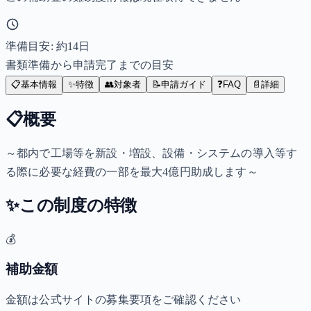
準備目安: 約
14
日
書類準備から申請完了までの目安
📋
基本情報
✨
特徴
👥
対象者
📝
申請ガイド
❓
FAQ
📄
詳細
📋
概要
～都内で工場等を新設・増設、設備・システムの導入等す
る際に必要な経費の一部を最大4億円助成します～
✨
この制度の特徴
💰
補助金額
金額は公式サイトの募集要項をご確認ください