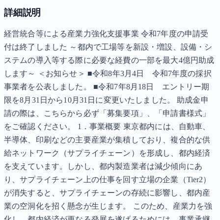
詳細説明
経営統合等による産業力強化支援事業 令和7年度の申請受
付は終了しました ～都内で工場等を新設・増設、設備・シ
ステムの導入等する際に必要な経費の一部を最大4億円助成
します～ ＜お知らせ＞ ■令和8年3月4日 令和7年度の採択
事業者を公表しました。 ■令和7年8月18日 エントリー期
限を8月31日から10月31日に変更いたしました。 助成金申
請の際は、こちらから必ず「募集要項」、「申請書様式」
をご確認ください。 1．事業概要 東京都内には、自動車、
半導体、印刷などの主要産業が集積しており、複合的な供
給ネットワーク（サプライチェーン）を形成し、都内経済
を支えています。しかし、都内製造業者は減少傾向にあ
り、サプライチェーン上の仕事を回す立場の企業（Tier2）
が消失すると、サプライチェーンの存続に影響し、都内産
業の空洞化を招く懸念が生じます。 このため、産業力を強
化し、都内経済が更なる発展を遂げるためには、事業承継