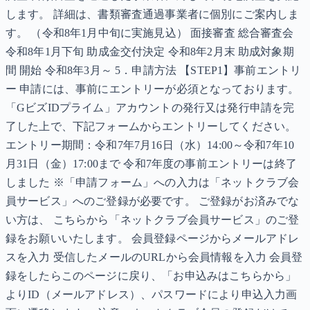
します。 詳細は、書類審査通過事業者に個別にご案内しま
す。 （令和8年1月中旬に実施見込） 面接審査 総合審査会
令和8年1月下旬 助成金交付決定 令和8年2月末 助成対象期
間 開始 令和8年3月～ 5．申請方法 【STEP1】事前エントリ
ー 申請には、事前にエントリーが必須となっております。
「GビズIDプライム」アカウントの発行又は発行申請を完
了した上で、下記フォームからエントリーしてください。
エントリー期間：令和7年7月16日（水）14:00～令和7年10
月31日（金）17:00まで 令和7年度の事前エントリーは終了
しました ※「申請フォーム」への入力は「ネットクラブ会
員サービス」へのご登録が必要です。 ご登録がお済みでな
い方は、 こちらから「ネットクラブ会員サービス」のご登
録をお願いいたします。 会員登録ページからメールアドレ
スを入力 受信したメールのURLから会員情報を入力 会員登
録をしたらこのページに戻り、「お申込みはこちらから」
よりID（メールアドレス）、パスワードにより申込入力画