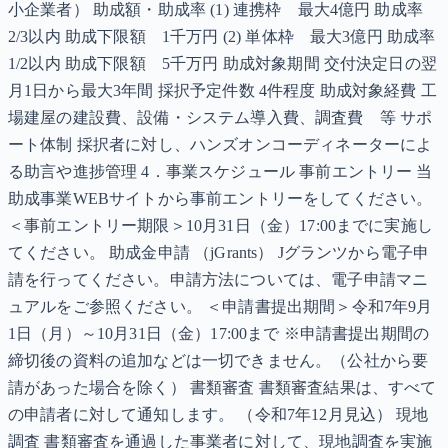
小企業者） 助成額・助成率 (1) 連携枠 最大4億円 助成率
2/3以内 助成下限額 1千万円 (2) 単体枠 最大3億円 助成率
1/2以内 助成下限額 5千万円 助成対象期間 交付決定日の翌
月1日から最大3年間 採択予定件数 4件程度 助成対象経費 工
場建屋の建設費、設備・システム導入費、調査費 等 サポ
ート体制 採択者に対し、ハンズオンコーディネーターによ
る助言や進捗管理 4．事業スケジュール 事前エントリー 当
助成事業WEBサイトから事前エントリーをしてください。
＜事前エントリー期限＞10月31日（金）17:00までに実施し
てください。 助成金申請 （jGrants） Jグランツから電子申
請を行ってください。申請方法については、電子申請マニ
ュアルをご参照ください。 ＜申請書提出期間＞令和7年9月
1日（月）～10月31日（金）17:00まで ※申請書提出期間の
締切後の資料の追加などは一切できません。（公社から要
請があった場合を除く） 書類審査 書類審査結果は、すべて
の申請者に対して通知します。 （令和7年12月見込） 現地
調査 書類審査を通過した事業者に対して、現地調査を実施