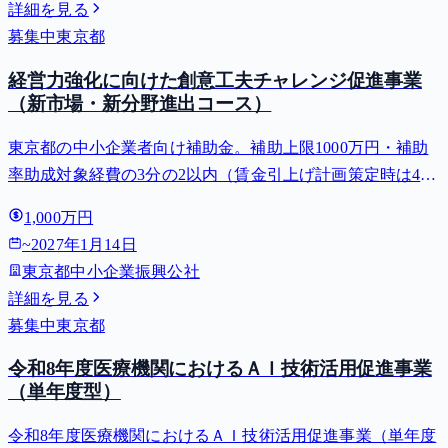
詳細を見る
募集中
東京都
経営力強化に向けた創意工夫チャレンジ促進事業
（新市場・新分野進出コース）
東京都の中小企業者向け補助金。補助上限1000万円・補助
率助成対象経費の3分の2以内（賃金引上げ計画策定時は4分
の3以内・小規模事業者は5分の4以内）。対象用途: 販路開
1,000万円
拓・新事業展開。⚠️受付開始 2027-01-04（それまでは申請
~
2027年1月14日
でき...
東京都中小企業振興公社
詳細を見る
募集中
東京都
令和8年度医療機関におけるＡＩ技術活用促進事業
（単年度型）
令和8年度医療機関におけるＡＩ技術活用促進事業（単年度