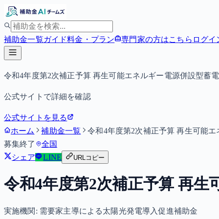
補助金一覧
ガイド
料金・プラン
専門家の方はこちら
ログイ
令和4年度第2次補正予算 再生可能エネルギー電源併設型蓄
公式サイトで詳細を確認
公式サイトを見る
ホーム
補助金一覧
令和4年度第2次補正予算 再生可能
募集終了
全国
シェア
LINE
URLコピー
令和4年度第2次補正予算 再
実施機関:
需要家主導による太陽光発電導入促進補助金