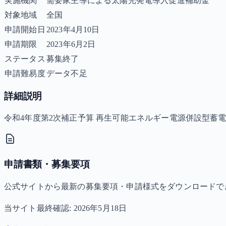
実施機関
需要家主導による太陽光発電導入促進補助金
対象地域
全国
申請開始日
2023年4月10日
申請期限
2023年6月2日
ステータス
募集終了
申請難易度
データ不足
詳細説明
令和4年度第2次補正予算 再生可能エネルギー電源併設型蓄
申請書類・募集要項
公式サイトから最新の募集要項・申請様式をダウンロードで
当サイト最終確認:
2026年5月18日