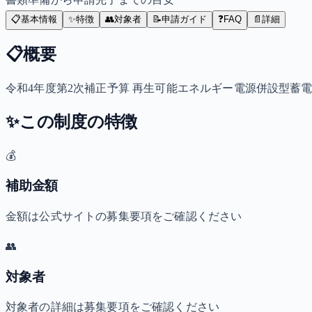
📋
基本情報
✨
特徴
👥
対象者
📝
申請ガイド
❓
FAQ
📄
詳細
📋
概要
令和4年度第2次補正予算 再生可能エネルギー電源併設型蓄
✨
この制度の特徴
💰
補助金額
金額は公式サイトの募集要項をご確認ください
👥
対象者
対象者の詳細は募集要項をご確認ください