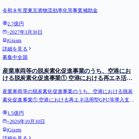
令和８年度東京港物流効率化等事業補助金
2.7億円
~
2027年3月30日
jGrants
詳細を見る
募集中
全国
産業車両等の脱炭素化促進事業のうち、空港にお
ける脱炭素化促進事業① 空港における再エネ活用
型GPU等導入支援（二酸化炭素排出抑制対策事業
産業車両等の脱炭素化促進事業のうち、空港における脱炭
費等補助金）
素化促進事業① 空港における再エネ活用型GPU等導入支援
（二酸化炭素排出抑制対策事業費等補助金）
1.5億円
~
2026年10月30日
jGrants
詳細を見る