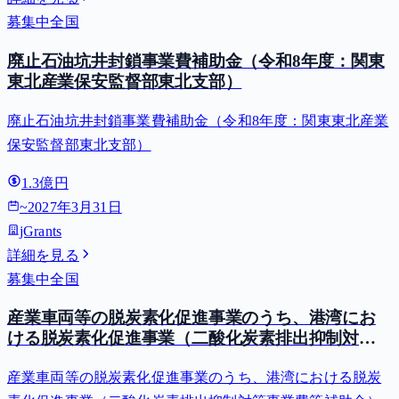
募集中
全国
廃止石油坑井封鎖事業費補助金（令和8年度：関東
東北産業保安監督部東北支部）
廃止石油坑井封鎖事業費補助金（令和8年度：関東東北産業
保安監督部東北支部）
1.3億円
~
2027年3月31日
jGrants
詳細を見る
募集中
全国
産業車両等の脱炭素化促進事業のうち、港湾にお
ける脱炭素化促進事業（二酸化炭素排出抑制対策
事業費等補助金）
産業車両等の脱炭素化促進事業のうち、港湾における脱炭