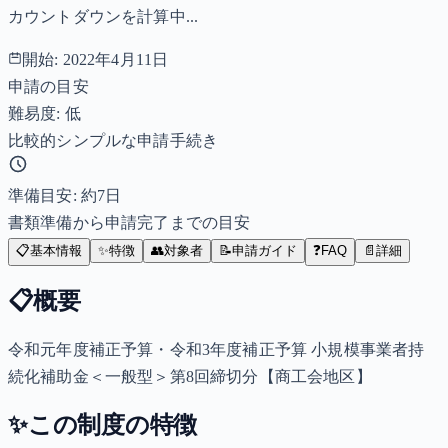
カウントダウンを計算中...
開始:
2022年4月11日
申請の目安
難易度: 低
比較的シンプルな申請手続き
準備目安: 約
7
日
書類準備から申請完了までの目安
📋
基本情報
✨
特徴
👥
対象者
📝
申請ガイド
❓
FAQ
📄
詳細
📋
概要
令和元年度補正予算・令和3年度補正予算 小規模事業者持
続化補助金＜一般型＞第8回締切分【商工会地区】
✨
この制度の特徴