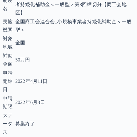
制度
者持続化補助金＜一般型＞第8回締切分【商工会地
名
区】
実施
全国商工会連合会_小規模事業者持続化補助金＜一般
機関
型＞
対象
全国
地域
補助
50万円
金額
申請
開始
2022年4月11日
日
申請
2022年6月3日
期限
ステ
ータ
募集終了
ス