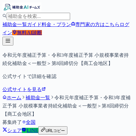
補助金一覧
ガイド
料金・プラン
専門家の方はこちら
ログ
イン
無料
AI診断
令和元年度補正予算・令和3年度補正予算 小規模事業者持
続化補助金＜一般型＞第8回締切分【商工会地区】
公式サイトで詳細を確認
公式サイトを見る
ホーム
補助金一覧
令和元年度補正予算・令和3年度補
正予算 小規模事業者持続化補助金＜一般型＞第8回締切分
【商工会地区】
募集終了
全国
シェア
LINE
URLコピー