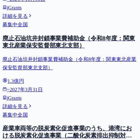
jGrants
詳細を見る
募集中
全国
廃止石油坑井封鎖事業費補助金（令和8年度：関東
東北産業保安監督部東北支部）
廃止石油坑井封鎖事業費補助金（令和8年度：関東東北産業
保安監督部東北支部）
1.3億円
~
2027年3月31日
jGrants
詳細を見る
募集中
全国
産業車両等の脱炭素化促進事業のうち、港湾にお
ける脱炭素化促進事業（二酸化炭素排出抑制対策