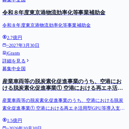
令和８年度東京港物流効率化等事業補助金
令和８年度東京港物流効率化等事業補助金
2.7億円
~
2027年3月30日
jGrants
詳細を見る
募集中
全国
産業車両等の脱炭素化促進事業のうち、空港にお
ける脱炭素化促進事業① 空港における再エネ活用
型GPU等導入支援（二酸化炭素排出抑制対策事業
産業車両等の脱炭素化促進事業のうち、空港における脱炭
費等補助金）
素化促進事業① 空港における再エネ活用型GPU等導入支援
（二酸化炭素排出抑制対策事業費等補助金）
1.5億円
~
2026年10月30日