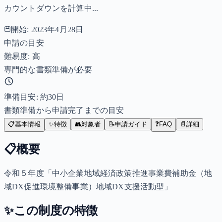
カウントダウンを計算中...
開始:
2023年4月28日
申請の目安
難易度: 高
専門的な書類準備が必要
準備目安: 約
30
日
書類準備から申請完了までの目安
📋
基本情報
✨
特徴
👥
対象者
📝
申請ガイド
❓
FAQ
📄
詳細
📋
概要
令和５年度「中小企業地域経済政策推進事業費補助金（地
域DX促進環境整備事業）地域DX支援活動型」
✨
この制度の特徴