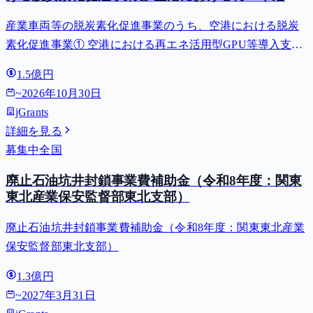
型GPU等導入支援（二酸化炭素排出抑制対策事業
産業車両等の脱炭素化促進事業のうち、空港における脱炭
費等補助金）
素化促進事業① 空港における再エネ活用型GPU等導入支援
（二酸化炭素排出抑制対策事業費等補助金）
1.5億円
~
2026年10月30日
jGrants
詳細を見る
募集中
全国
廃止石油坑井封鎖事業費補助金（令和8年度：関東
東北産業保安監督部東北支部）
廃止石油坑井封鎖事業費補助金（令和8年度：関東東北産業
保安監督部東北支部）
1.3億円
~
2027年3月31日