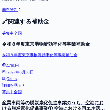
無料診断
🔗
関連する補助金
募集中
全国
令和８年度東京港物流効率化等事業補助金
令和８年度東京港物流効率化等事業補助金
2.7億円
~
2027年3月30日
jGrants
詳細を見る
募集中
全国
産業車両等の脱炭素化促進事業のうち、空港にお
ける脱炭素化促進事業① 空港における再エネ活用