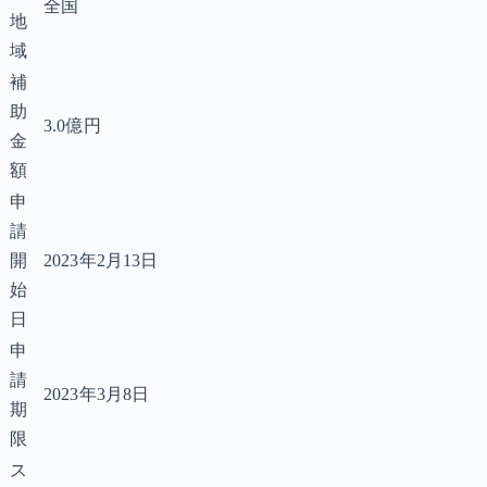
全国
地
域
補
助
3.0億円
金
額
申
請
開
2023年2月13日
始
日
申
請
2023年3月8日
期
限
ス