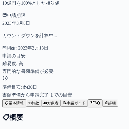
10億円を100%とした相対値
申請期限
2023年3月8日
カウントダウンを計算中...
開始:
2023年2月13日
申請の目安
難易度: 高
専門的な書類準備が必要
準備目安: 約
30
日
書類準備から申請完了までの目安
📋
基本情報
✨
特徴
👥
対象者
📝
申請ガイド
❓
FAQ
📄
詳細
📋
概要