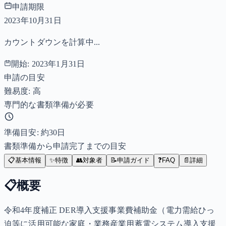
申請期限
2023年10月31日
カウントダウンを計算中...
開始:
2023年1月31日
申請の目安
難易度: 高
専門的な書類準備が必要
準備目安: 約
30
日
書類準備から申請完了までの目安
📋
基本情報
✨
特徴
👥
対象者
📝
申請ガイド
❓
FAQ
📄
詳細
📋
概要
令和4年度補正 DER導入支援事業費補助金（電力需給ひっ
迫等に活用可能な家庭・業務産業用蓄電システム導入支援