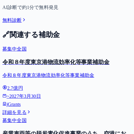
AI診断で約1分で無料発見
無料診断
🔗
関連する補助金
募集中
全国
令和８年度東京港物流効率化等事業補助金
令和８年度東京港物流効率化等事業補助金
2.7億円
~
2027年3月30日
jGrants
詳細を見る
募集中
全国
産業車両等の脱炭素化促進事業のうち、空港にお