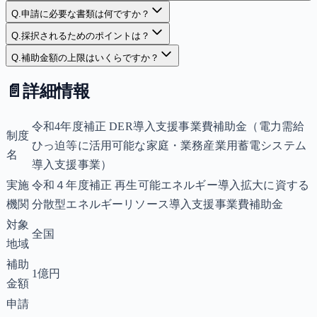
Q.
申請に必要な書類は何ですか？
Q.
採択されるためのポイントは？
Q.
補助金額の上限はいくらですか？
📄
詳細情報
令和4年度補正 DER導入支援事業費補助金（電力需給
制度
ひっ迫等に活用可能な家庭・業務産業用蓄電システム
名
導入支援事業）
実施
令和４年度補正 再生可能エネルギー導入拡大に資する
機関
分散型エネルギーリソース導入支援事業費補助金
対象
全国
地域
補助
1億円
金額
申請