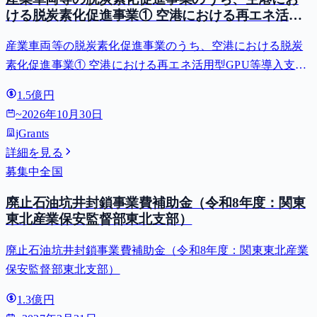
ける脱炭素化促進事業① 空港における再エネ活用
型GPU等導入支援（二酸化炭素排出抑制対策事業
産業車両等の脱炭素化促進事業のうち、空港における脱炭
費等補助金）
素化促進事業① 空港における再エネ活用型GPU等導入支援
（二酸化炭素排出抑制対策事業費等補助金）
1.5億円
~
2026年10月30日
jGrants
詳細を見る
募集中
全国
廃止石油坑井封鎖事業費補助金（令和8年度：関東
東北産業保安監督部東北支部）
廃止石油坑井封鎖事業費補助金（令和8年度：関東東北産業
保安監督部東北支部）
1.3億円