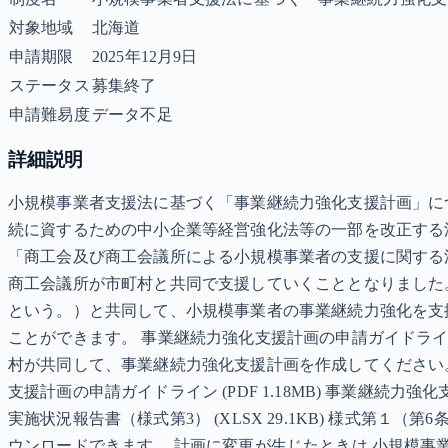
対象地域
北海道
申請期限
2025年12月9日
ステータス
募集終了
申請難易度
データ不足
詳細説明
小規模事業者支援法に基づく「事業継続力強化支援計画」に
続に資するための中小企業等経営強化法等の一部を改正する法
「商工会及び商工会議所による小規模事業者の支援に関する
商工会議所が市町村と共同で支援していくこととなりました
という。）と共同して、小規模事業者の事業継続力強化を支
ことができます。 事業継続力強化支援計画の申請ガイドラ
村が共同して、事業継続力強化支援計画を作成してください。 令
支援計画の申請ガイドライン (PDF 1.18MB) 事業継続力強化支援
実施状況報告書（様式第3） (XLSX 29.1KB) 様式第１
ウンロードできます。 計画に変更が生じたときは 小規模事