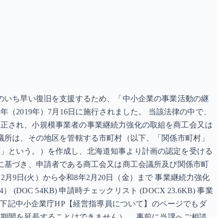
後のいち早い復旧を支援するため、「中小企業の事業活動の継
2019年）7月16日に施行されました。 当該法律の中で、
改正され、小規模事業者の事業継続力強化の取組を商工会又は
会議所は、その地区を管轄する市町村（以下、「関係市町村」
画」という。）を作成し、北海道知事より計画の認定を受ける
」に基づき、申請者である商工会又は商工会議所及び関係市町
月9日(火）から令和8年2月20日（金）まで 事業継続力強化
DOC 54KB) 申請時チェックリスト (DOCX 23.6KB) 事業
ついては、下記中小企業庁HP【経営指導員について】のページでもダ
業期間を延長することはできません）。 事前に当課へご相談