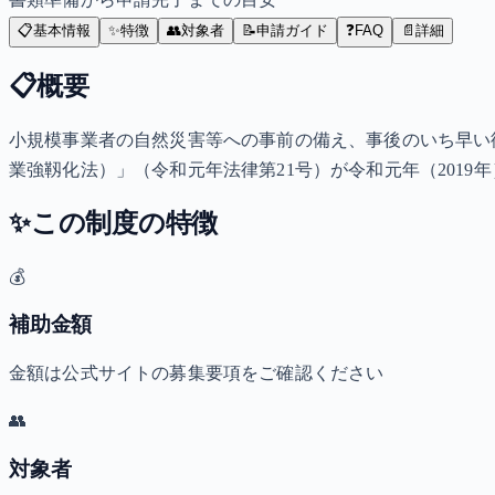
📋
基本情報
✨
特徴
👥
対象者
📝
申請ガイド
❓
FAQ
📄
詳細
📋
概要
小規模事業者の自然災害等への事前の備え、事後のいち早い
業強靱化法）」（令和元年法律第21号）が令和元年（2019年
✨
この制度の特徴
💰
補助金額
金額は公式サイトの募集要項をご確認ください
👥
対象者