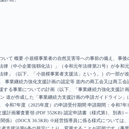
ついて 概要 小規模事業者の自然災害等への事前の備え、事
律（中小企業強靱化法）」（令和元年法律第21号）が令和元年（
法律」（以下、「小規模事業者支援法」という。）の一部が
。 事業継続力強化支援計画の認定等 道内の商工会又は商工
援する事業についての計画（以下、「事業継続力強化支援計
イン 道が作成した「事業継続力支援計画の申請ガイドライン
和7年度（2025年度）の申請受付期間 申請期間：令和7年12
計画審査要領 (PDF 552KB) 認定申請書（様式第1、別表1～4） (
（第6条関係） (DOCX 36.5KB) ※経営指導員に係る様式に
業者支援法第6条の規定により、変更することが可能です（事