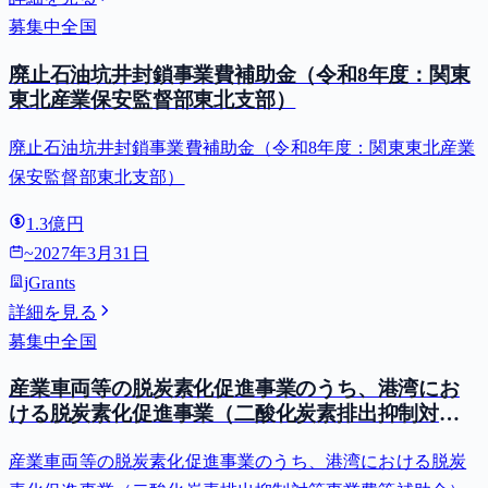
募集中
全国
廃止石油坑井封鎖事業費補助金（令和8年度：関東
東北産業保安監督部東北支部）
廃止石油坑井封鎖事業費補助金（令和8年度：関東東北産業
保安監督部東北支部）
1.3億円
~
2027年3月31日
jGrants
詳細を見る
募集中
全国
産業車両等の脱炭素化促進事業のうち、港湾にお
ける脱炭素化促進事業（二酸化炭素排出抑制対策
事業費等補助金）
産業車両等の脱炭素化促進事業のうち、港湾における脱炭