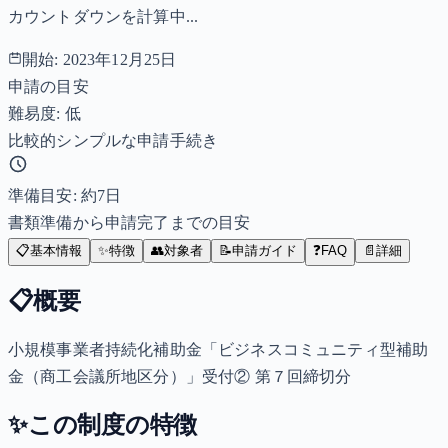
カウントダウンを計算中...
開始:
2023年12月25日
申請の目安
難易度: 低
比較的シンプルな申請手続き
準備目安: 約
7
日
書類準備から申請完了までの目安
📋
基本情報
✨
特徴
👥
対象者
📝
申請ガイド
❓
FAQ
📄
詳細
📋
概要
小規模事業者持続化補助金「ビジネスコミュニティ型補助
金（商工会議所地区分）」受付② 第７回締切分
✨
この制度の特徴