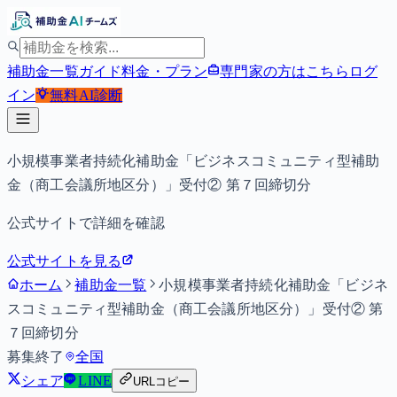
補助金一覧
ガイド
料金・プラン
専門家の方はこちら
ログ
イン
無料
AI診断
小規模事業者持続化補助金「ビジネスコミュニティ型補助
金（商工会議所地区分）」受付② 第７回締切分
公式サイトで詳細を確認
公式サイトを見る
ホーム
補助金一覧
小規模事業者持続化補助金「ビジネ
スコミュニティ型補助金（商工会議所地区分）」受付② 第
７回締切分
募集終了
全国
シェア
LINE
URLコピー