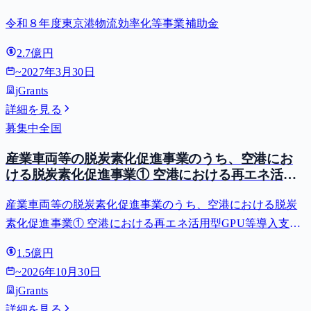
令和８年度東京港物流効率化等事業補助金
2.7億円
~
2027年3月30日
jGrants
詳細を見る
募集中
全国
産業車両等の脱炭素化促進事業のうち、空港にお
ける脱炭素化促進事業① 空港における再エネ活用
型GPU等導入支援（二酸化炭素排出抑制対策事業
産業車両等の脱炭素化促進事業のうち、空港における脱炭
費等補助金）
素化促進事業① 空港における再エネ活用型GPU等導入支援
（二酸化炭素排出抑制対策事業費等補助金）
1.5億円
~
2026年10月30日
jGrants
詳細を見る