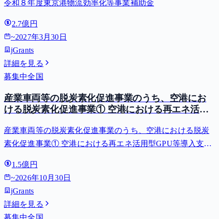
令和８年度東京港物流効率化等事業補助金
2.7億円
~
2027年3月30日
jGrants
詳細を見る
募集中
全国
産業車両等の脱炭素化促進事業のうち、空港にお
ける脱炭素化促進事業① 空港における再エネ活用
型GPU等導入支援（二酸化炭素排出抑制対策事業
産業車両等の脱炭素化促進事業のうち、空港における脱炭
費等補助金）
素化促進事業① 空港における再エネ活用型GPU等導入支援
（二酸化炭素排出抑制対策事業費等補助金）
1.5億円
~
2026年10月30日
jGrants
詳細を見る
募集中
全国