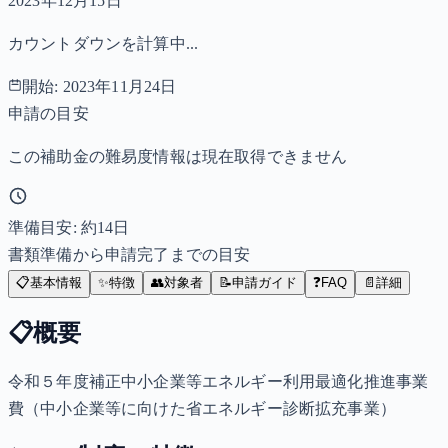
2023年12月15日
カウントダウンを計算中...
開始:
2023年11月24日
申請の目安
この補助金の難易度情報は現在取得できません
準備目安: 約
14
日
書類準備から申請完了までの目安
📋
基本情報
✨
特徴
👥
対象者
📝
申請ガイド
❓
FAQ
📄
詳細
📋
概要
令和５年度補正中小企業等エネルギー利用最適化推進事業
費（中小企業等に向けた省エネルギー診断拡充事業）