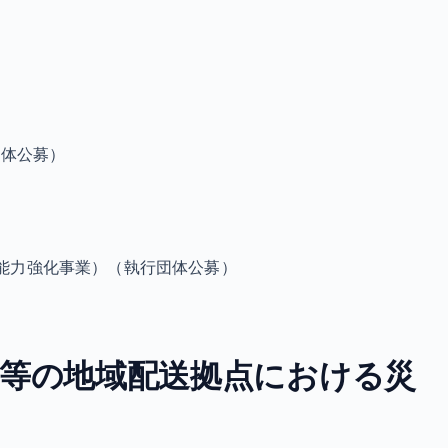
団体公募）
能力強化事業）（執行団体公募）
Ｓ等の地域配送拠点における災