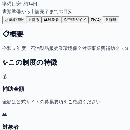
準備目安: 約
14
日
書類準備から申請完了までの目安
📋
基本情報
✨
特徴
👥
対象者
📝
申請ガイド
❓
FAQ
📄
詳細
📋
概要
令和５年度 石油製品販売業環境保全対策事業費補助金（Ｓ
✨
この制度の特徴
💰
補助金額
金額は公式サイトの募集要項をご確認ください
👥
対象者