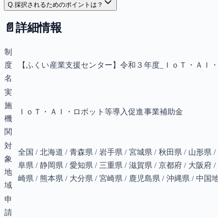
Q.
採択されるためのポイントは？
📄
詳細情報
制
度
【ふくい産業支援センター】令和３年度_ＩｏＴ・ＡＩ
名
実
施
ＩｏＴ・ＡＩ・ロボット等導入促進事業補助金
機
関
対
全国 / 北海道 / 青森県 / 岩手県 / 宮城県 / 秋田県 / 山形県 /
象
阜県 / 静岡県 / 愛知県 / 三重県 / 滋賀県 / 京都府 / 大阪府 /
地
崎県 / 熊本県 / 大分県 / 宮崎県 / 鹿児島県 / 沖縄県 /
域
申
請