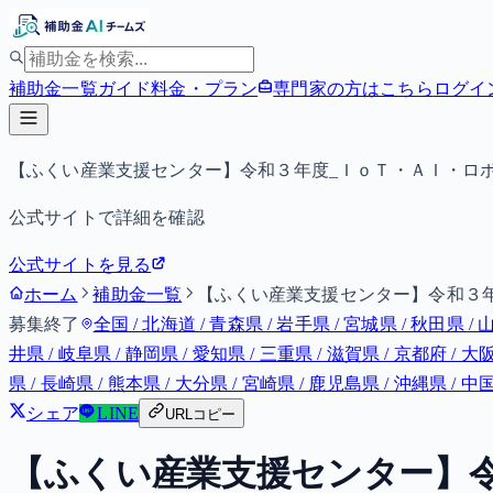
補助金一覧
ガイド
料金・プラン
専門家の方はこちら
ログイ
【ふくい産業支援センター】令和３年度_ＩｏＴ・ＡＩ・ロ
公式サイトで詳細を確認
公式サイトを見る
ホーム
補助金一覧
【ふくい産業支援センター】令和３
募集終了
全国 / 北海道 / 青森県 / 岩手県 / 宮城県 / 秋田県 / 
井県 / 岐阜県 / 静岡県 / 愛知県 / 三重県 / 滋賀県 / 京都府 / 大
県 / 長崎県 / 熊本県 / 大分県 / 宮崎県 / 鹿児島県 / 沖縄県
シェア
LINE
URLコピー
【ふくい産業支援センター】