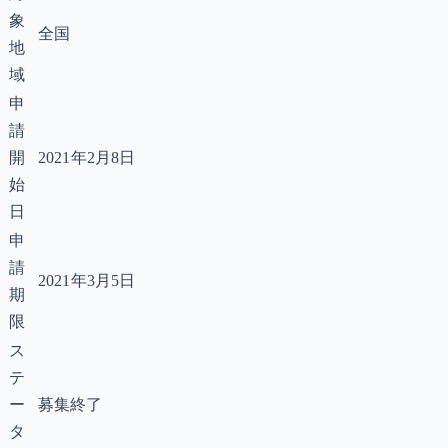
象
全国
地
域
申
請
開
2021年2月8日
始
日
申
請
2021年3月5日
期
限
ス
テ
ー
募集終了
タ