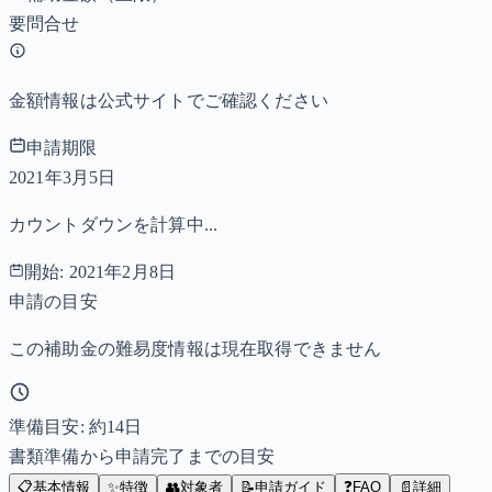
要問合せ
金額情報は公式サイトでご確認ください
申請期限
2021年3月5日
カウントダウンを計算中...
開始:
2021年2月8日
申請の目安
この補助金の難易度情報は現在取得できません
準備目安: 約
14
日
書類準備から申請完了までの目安
📋
基本情報
✨
特徴
👥
対象者
📝
申請ガイド
❓
FAQ
📄
詳細