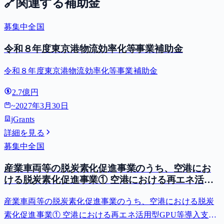
🔗
関連する補助金
募集中
全国
令和８年度東京港物流効率化等事業補助金
令和８年度東京港物流効率化等事業補助金
2.7億円
~
2027年3月30日
jGrants
詳細を見る
募集中
全国
産業車両等の脱炭素化促進事業のうち、空港にお
ける脱炭素化促進事業① 空港における再エネ活用
型GPU等導入支援（二酸化炭素排出抑制対策事業
産業車両等の脱炭素化促進事業のうち、空港における脱炭
費等補助金）
素化促進事業① 空港における再エネ活用型GPU等導入支援