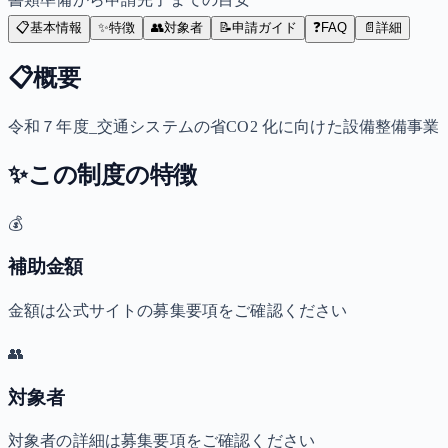
📋
基本情報
✨
特徴
👥
対象者
📝
申請ガイド
❓
FAQ
📄
詳細
📋
概要
令和７年度_交通システムの省CO2 化に向けた設備整備事
✨
この制度の特徴
💰
補助金額
金額は公式サイトの募集要項をご確認ください
👥
対象者
対象者の詳細は募集要項をご確認ください