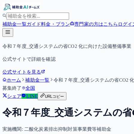
補助金一覧
ガイド
料金・プラン
専門家の方はこちら
ログイ
令和７年度_交通システムの省CO2 化に向けた設備整備事
公式サイトで詳細を確認
公式サイトを見る
ホーム
補助金一覧
令和７年度_交通システムの省CO2
募集終了
全国
シェア
LINE
URLコピー
令和７年度_交通システムの省
実施機関:
二酸化炭素排出抑制対策事業費等補助金