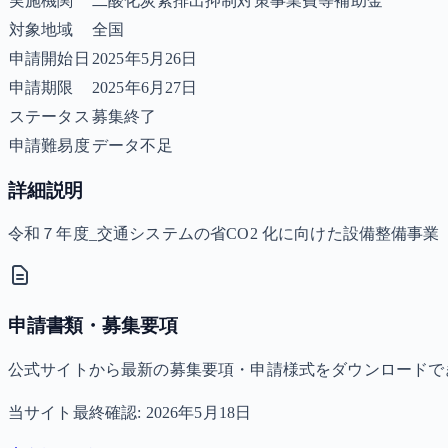
実施機関
二酸化炭素排出抑制対策事業費等補助金
対象地域
全国
申請開始日
2025年5月26日
申請期限
2025年6月27日
ステータス
募集終了
申請難易度
データ不足
詳細説明
令和７年度_交通システムの省CO2 化に向けた設備整備事
申請書類・募集要項
公式サイトから最新の募集要項・申請様式をダウンロードで
当サイト最終確認:
2026年5月18日