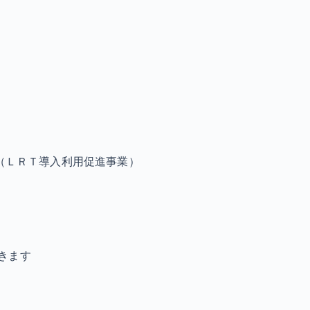
業（ＬＲＴ導入利用促進事業）
きます