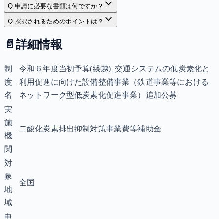
Q.
申請に必要な書類は何ですか？
Q.
採択されるためのポイントは？
📄
詳細情報
制
令和６年度当初予算(繰越)_交通システムの低炭素化と
度
利用促進に向けた設備整備事業（鉄道事業等における
名
ネットワーク型低炭素化促進事業）追加公募
実
施
二酸化炭素排出抑制対策事業費等補助金
機
関
対
象
全国
地
域
申