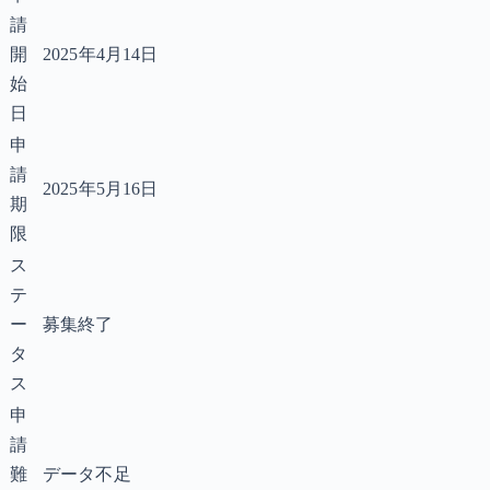
請
開
2025年4月14日
始
日
申
請
2025年5月16日
期
限
ス
テ
ー
募集終了
タ
ス
申
請
難
データ不足