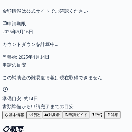
金額情報は公式サイトでご確認ください
申請期限
2025年5月16日
カウントダウンを計算中...
開始:
2025年4月14日
申請の目安
この補助金の難易度情報は現在取得できません
準備目安: 約
14
日
書類準備から申請完了までの目安
📋
基本情報
✨
特徴
👥
対象者
📝
申請ガイド
❓
FAQ
📄
詳細
📋
概要