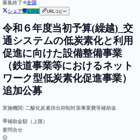
募集終了
全国
シェア
LINE
URLコピー
令和６年度当初予算(繰越)_交
通システムの低炭素化と利用
促進に向けた設備整備事業
（鉄道事業等におけるネット
ワーク型低炭素化促進事業）
追加公募
実施機関:
二酸化炭素排出抑制対策事業費等補助金
補助金額（上限）
要問合せ