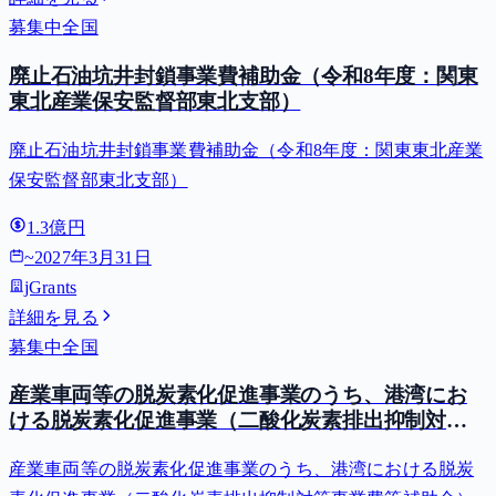
募集中
全国
廃止石油坑井封鎖事業費補助金（令和8年度：関東
東北産業保安監督部東北支部）
廃止石油坑井封鎖事業費補助金（令和8年度：関東東北産業
保安監督部東北支部）
1.3億円
~
2027年3月31日
jGrants
詳細を見る
募集中
全国
産業車両等の脱炭素化促進事業のうち、港湾にお
ける脱炭素化促進事業（二酸化炭素排出抑制対策
事業費等補助金）
産業車両等の脱炭素化促進事業のうち、港湾における脱炭