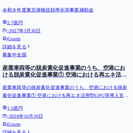
令和８年度東京港物流効率化等事業補助金
2.7億円
~
2027年3月30日
jGrants
詳細を見る
募集中
全国
産業車両等の脱炭素化促進事業のうち、空港にお
ける脱炭素化促進事業① 空港における再エネ活用
型GPU等導入支援（二酸化炭素排出抑制対策事業
産業車両等の脱炭素化促進事業のうち、空港における脱炭
費等補助金）
素化促進事業① 空港における再エネ活用型GPU等導入支援
（二酸化炭素排出抑制対策事業費等補助金）
1.5億円
~
2026年10月30日
jGrants
詳細を見る