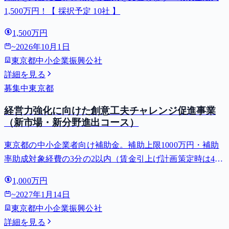
1,500万円！【 採択予定 10社 】
1,500万円
~
2026年10月1日
東京都中小企業振興公社
詳細を見る
募集中
東京都
経営力強化に向けた創意工夫チャレンジ促進事業
（新市場・新分野進出コース）
東京都の中小企業者向け補助金。補助上限1000万円・補助
率助成対象経費の3分の2以内（賃金引上げ計画策定時は4分
の3以内・小規模事業者は5分の4以内）。対象用途: 販路開
1,000万円
拓・新事業展開。⚠️受付開始 2027-01-04（それまでは申請
~
2027年1月14日
でき...
東京都中小企業振興公社
詳細を見る