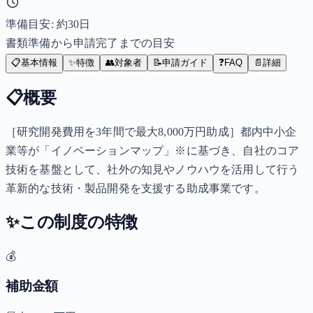
準備目安: 約
30
日
書類準備から申請完了までの目安
📋
基本情報
✨
特徴
👥
対象者
📝
申請ガイド
❓
FAQ
📄
詳細
📋
概要
［研究開発費用を3年間で最大8,000万円助成］都内中小企
業等が「イノベーションマップ」※に基づき、自社のコア
技術を基盤として、社外の知見やノウハウを活用して行う
革新的な技術・製品開発を支援する助成事業です。
✨
この制度の特徴
💰
補助金額