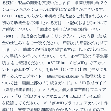
る技術・製品の開発を支援いたします。 事業説明動画 スケ
ジュール ※スケジュールは変更になる場合がございます。
FAQ FAQはこちらから ◆初めて助成金をご利用される方へ
初めて助成金をご利用される方は、下記(a)および(b)ついて
ご確認ください。 「 助成金を申し込む前に御覧下さい
（pdf） 」 助成金の仕組み ※リンク先ページの内容（助成
金の仕組み）をご一読ください。 申請方法 申請受付は終了
しました。 助成金の申請を希望する方は、以下の流れに沿
って手続きを行ってください。 また、必ず下記の「 募集要
項 」をご確認ください。 ■STEP1■ 「GビズID」でアカウ
ント（gBizIDプライム）を取得 【Gビズ ID】国（デジタル
庁）公式ウェブサイト： https://gbiz-id.go.jp/ ※ 取得方法に
ついては、画面上部の「手続きガイド」＞「ID作成ガイド
（新規作成者向け）」＞「法人／個人事業主向けマニュア
ル」＞「GビズIDクイックマニュアルgBizIDプライム編」
を確認してください。 ※ 「gBizIDプライム」アカウント作
成には、審査で原則2週間程度かかるとされていますので、