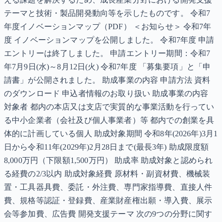
テーマと技術・製品開発動向等を示したものです。 令和7
年度イノベーションマップ（PDF） ＜お知らせ＞ 令和7年
度 イノベーションマップを公開しました。 令和7年度 申請
エントリーは終了しました。 申請エントリー期間：令和7
年7月9日(水)～8月12日(火) 令和7年度 「募集要項」と「申
請書」が公開されました。 助成事業の内容 申請方法 資料
のダウンロード 申込者情報のお取り扱い 助成事業の内容
対象者 都内の本店又は支店で実質的な事業活動を行ってい
る中小企業者（会社及び個人事業者）等 都内での創業を具
体的に計画している個人 助成対象期間 令和8年(2026年)3月1
日から令和11年(2029年)2月28日まで(最長3年) 助成限度額
8,000万円（下限額1,500万円） 助成率 助成対象と認められ
る経費の2/3以内 助成対象経費 原材料・副資材費、機械装
置・工具器具費、委託・外注費、専門家指導費、直接人件
費、規格等認証・登録費、産業財産権出願・導入費、展示
会等参加費、広告費 開発支援テーマ 次の9つの分野に関す