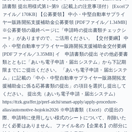
請書類 提出用様式第1~第9（記載上の注意事項付） [Excelフ
ァイル／170KB] 【公募要領】 中小・中堅自動車サプライ
ヤー販路開拓支援補助金公募要領 [PDFファイル／1.34MB]
※公募要領の最終ページに「申請時の提出書類チェックシ
ート」がありますので、ご活用ください。 【交付要綱】 中
小・中堅自動車サプライヤー販路開拓支援補助金交付要綱
[PDFファイル／3.35MB] イ 申請書類の提出 その他必要書
類とともに「あいち電子申請・届出システム」から下記期
限までにご提出ください。 「あいち電子申請・届出システ
ム」に記載の「中小・中堅自動車サプライヤー販路開拓支
援補助金に係る応募書類の提出」の項目を選択し提出して
ください。 提出先（あいち電子申請・届出システム）
https://ttzk.graffer.jp/pref-aichi/smart-apply/apply-procedure-
alias/automotive-hojokin2026 ※申請書類（Excel）の提出の
際、申請時に使用しない様式のシートについて、削除いた
だく必要はありません。 ファイル名の【企業名】の部分に