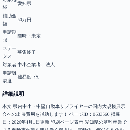
愛知県
域
補助金
50万円
額
申請期
随時・未定
限
ステー
募集終了
タス
対象者
中小企業者、法人
申請難
難易度: 低
易度
詳細説明
本文 県内中小・中堅自動車サプライヤーの国内大規模展示
会への出展費用を補助します！ ページID：0633566 掲載
日：2026年4月1日更新 印刷ページ表示 愛知県の基幹産業で
ある自動車産業を取り巻く環境は、電動化、デジタル化や