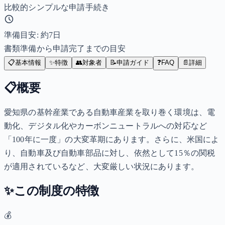
比較的シンプルな申請手続き
準備目安: 約
7
日
書類準備から申請完了までの目安
📋
基本情報
✨
特徴
👥
対象者
📝
申請ガイド
❓
FAQ
📄
詳細
📋
概要
愛知県の基幹産業である自動車産業を取り巻く環境は、電
動化、デジタル化やカーボンニュートラルへの対応など
「100年に一度」の大変革期にあります。さらに、米国によ
り、自動車及び自動車部品に対し、依然として15％の関税
が適用されているなど、大変厳しい状況にあります。
✨
この制度の特徴
💰