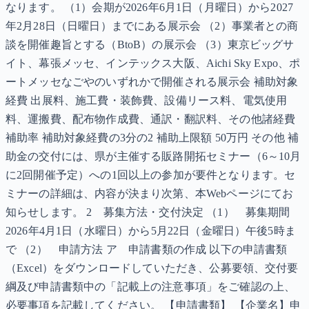
なります。 （1）会期が2026年6月1日（月曜日）から2027
年2月28日（日曜日）までにある展示会 （2）事業者との商
談を開催趣旨とする（BtoB）の展示会 （3）東京ビッグサ
イト、幕張メッセ、インテックス大阪、Aichi Sky Expo、ポ
ートメッセなごやのいずれかで開催される展示会 補助対象
経費 出展料、施工費・装飾費、設備リース料、電気使用
料、運搬費、配布物作成費、通訳・翻訳料、その他諸経費
補助率 補助対象経費の3分の2 補助上限額 50万円 その他 補
助金の交付には、県が主催する販路開拓セミナー（6～10月
に2回開催予定）への1回以上の参加が要件となります。セ
ミナーの詳細は、内容が決まり次第、本Webページにてお
知らせします。 2 募集方法・交付決定 （1） 募集期間
2026年4月1日（水曜日）から5月22日（金曜日）午後5時ま
で （2） 申請方法 ア 申請書類の作成 以下の申請書類
（Excel）をダウンロードしていただき、公募要領、交付要
綱及び申請書類中の「記載上の注意事項」をご確認の上、
必要事項を記載してください。 【申請書類】 【企業名】申