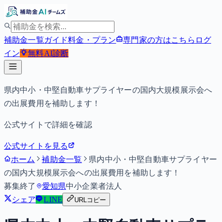
補助金一覧
ガイド
料金・プラン
専門家の方はこちら
ログ
イン
無料
AI診断
県内中小・中堅自動車サプライヤーの国内大規模展示会へ
の出展費用を補助します！
公式サイトで詳細を確認
公式サイトを見る
ホーム
補助金一覧
県内中小・中堅自動車サプライヤー
の国内大規模展示会への出展費用を補助します！
募集終了
愛知県
中小企業者
法人
シェア
LINE
URLコピー