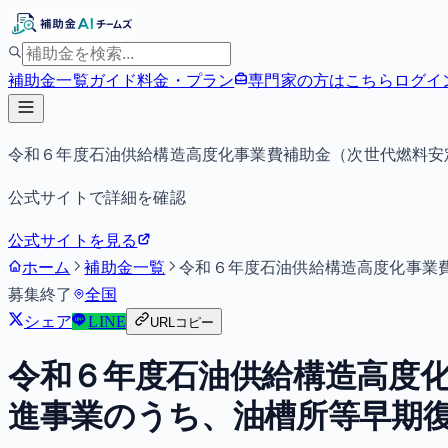
補助金一覧
ガイド
料金・プラン
専門家の方はこちら
ログイ
令和６年度石油供給構造高度化事業費補助金（次世代燃料安
公式サイトで詳細を確認
公式サイトを見る
ホーム
補助金一覧
令和６年度石油供給構造高度化事業
募集終了
全国
シェア
LINE
URLコピー
令和６年度石油供給構造高度
進事業のうち、油槽所等早期