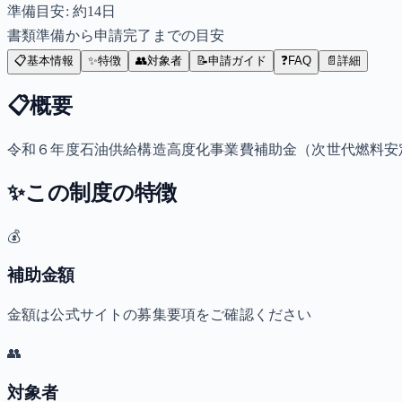
準備目安: 約
14
日
書類準備から申請完了までの目安
📋
基本情報
✨
特徴
👥
対象者
📝
申請ガイド
❓
FAQ
📄
詳細
📋
概要
令和６年度石油供給構造高度化事業費補助金（次世代燃料安
✨
この制度の特徴
💰
補助金額
金額は公式サイトの募集要項をご確認ください
👥
対象者