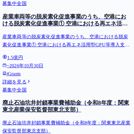
募集中
全国
産業車両等の脱炭素化促進事業のうち、空港にお
ける脱炭素化促進事業① 空港における再エネ活用
型GPU等導入支援（二酸化炭素排出抑制対策事業
産業車両等の脱炭素化促進事業のうち、空港における脱炭
費等補助金）
素化促進事業① 空港における再エネ活用型GPU等導入支援
（二酸化炭素排出抑制対策事業費等補助金）
1.5億円
~
2026年10月30日
jGrants
詳細を見る
募集中
全国
廃止石油坑井封鎖事業費補助金（令和8年度：関東
東北産業保安監督部東北支部）
廃止石油坑井封鎖事業費補助金（令和8年度：関東東北産業
保安監督部東北支部）