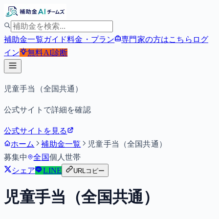
補助金一覧
ガイド
料金・プラン
専門家の方はこちら
ログ
イン
無料
AI診断
児童手当（全国共通）
公式サイトで詳細を確認
公式サイトを見る
ホーム
補助金一覧
児童手当（全国共通）
募集中
全国
個人
世帯
シェア
LINE
URLコピー
児童手当（全国共通）