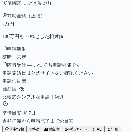
実施機関:
こども家庭庁
補助金額（上限）
2万円
100万円を100%とした相対値
申請期限
随時・未定
随時受付 — いつでも申請可能です
申請開始日は公式サイトをご確認ください
申請の目安
難易度: 低
比較的シンプルな申請手続き
準備目安: 約
7
日
書類準備から申請完了までの目安
📋
基本情報
✨
特徴
👥
対象者
📝
申請ガイド
❓
FAQ
📄
詳細