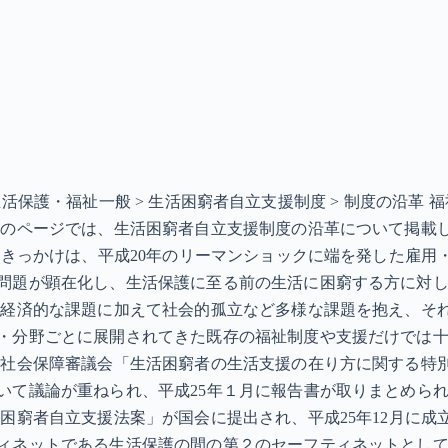
> 生活保護・福祉一般 > 生活困窮者自立支援制度 > 制度の沿
このページでは、生活困窮者自立支援制度の沿革について掲載し
のきっかけは、平成20年のリーマンショックに端を発した雇
問題が顕在化し、生活保護に至る前の生活に困窮する方に対
、経済的な課題に加えて社会的孤立など多様な課題を抱え、そ
・分野ごとに展開されてきた既存の福祉制度や支援だけでは
、社会保障審議会「生活困窮者の生活支援の在り方に関する特
て議論が重ねられ、平成25年１月に報告書が取りまとめられ
困窮者自立支援法案」が国会に提出され、平成25年12月に成
ィネットである生活保護の間の第２のセーフティネットとし