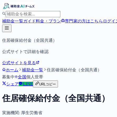
補助金一覧
ガイド
料金・プラン
専門家の方はこちら
ログイ
住居確保給付金（全国共通）
公式サイトで詳細を確認
公式サイトを見る
ホーム
補助金一覧
住居確保給付金（全国共通）
募集中
全国
個人
世帯
シェア
LINE
URLコピー
住居確保給付金（全国共通）
実施機関:
厚生労働省