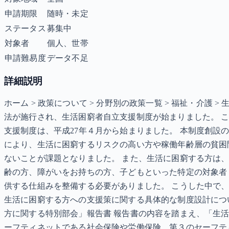
申請期限
随時・未定
ステータス
募集中
対象者
個人、世帯
申請難易度
データ不足
詳細説明
ホーム > 政策について > 分野別の政策一覧 > 福祉・介護 
法が施行され、生活困窮者自立支援制度が始まりました。 
支援制度は、平成27年４月から始まりました。 本制度創設
により、生活に困窮するリスクの高い方や稼働年齢層の貧困
ないことが課題となりました。 また、生活に困窮する方は
齢の方、障がいをお持ちの方、子どもといった特定の対象者
供する仕組みを整備する必要がありました。 こうした中で
生活に困窮する方への支援策に関する具体的な制度設計につい
方に関する特別部会」報告書 報告書の内容を踏まえ、「生活
ーフティネットである社会保険や労働保険、第３のセーフテ