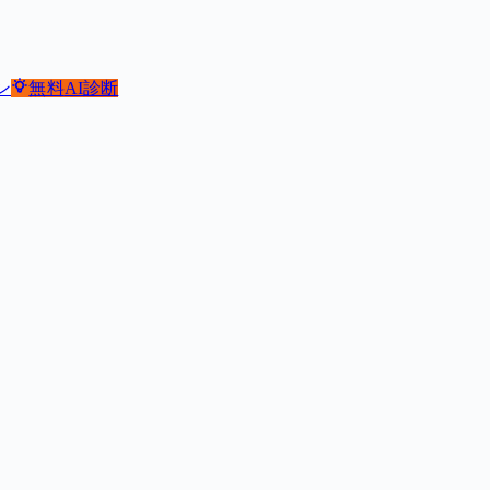
ン
無料
AI診断