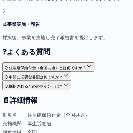
5
📊
事業実施・報告
採択後、事業を実施し完了報告書を提出します。
❓
よくある質問
Q.
住居確保給付金（全国共通）とは何ですか？
Q.
申請に必要な書類は何ですか？
Q.
採択されるためのポイントは？
📄
詳細情報
制度名
住居確保給付金（全国共通）
実施機関
厚生労働省
対象地域
全国