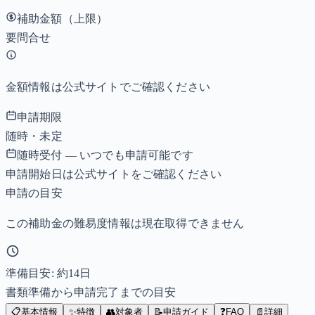
補助金額（上限）
要問合せ
金額情報は公式サイトでご確認ください
申請期限
随時・未定
随時受付 — いつでも申請可能です
申請開始日は公式サイトをご確認ください
申請の目安
この補助金の難易度情報は現在取得できません
準備目安: 約
14
日
書類準備から申請完了までの目安
📋
基本情報
✨
特徴
👥
対象者
📝
申請ガイド
❓
FAQ
📄
詳細