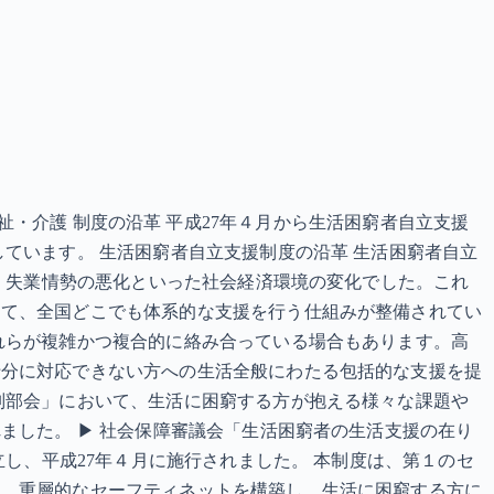
革 福祉・介護 制度の沿革 平成27年４月から生活困窮者自立支援
ています。 生活困窮者自立支援制度の沿革 生活困窮者自立
用・失業情勢の悪化といった社会経済環境の変化でした。これ
して、全国どこでも体系的な支援を行う仕組みが整備されてい
れらが複雑かつ複合的に絡み合っている場合もあります。高
十分に対応できない方への生活全般にわたる包括的な支援を提
別部会」において、生活に困窮する方が抱える様々な課題や
ました。 ▶ 社会保障審議会「生活困窮者の生活支援の在り
立し、平成27年４月に施行されました。 本制度は、第１のセ
て、重層的なセーフティネットを構築し、生活に困窮する方に