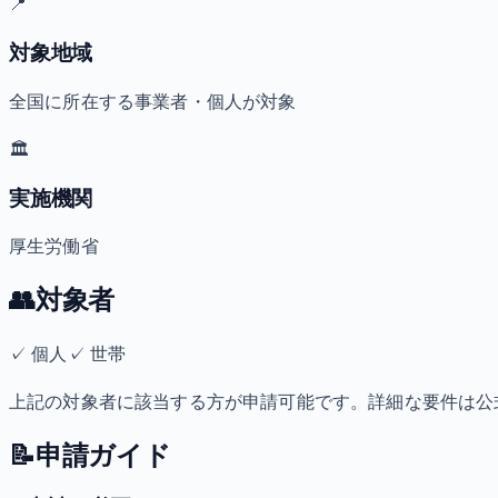
📍
対象地域
全国に所在する事業者・個人が対象
🏛️
実施機関
厚生労働省
👥
対象者
✓
個人
✓
世帯
上記の対象者に該当する方が申請可能です。詳細な要件は公
📝
申請ガイド