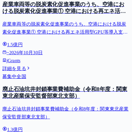
産業車両等の脱炭素化促進事業のうち、空港にお
ける脱炭素化促進事業① 空港における再エネ活用
型GPU等導入支援（二酸化炭素排出抑制対策事業
産業車両等の脱炭素化促進事業のうち、空港における脱炭
費等補助金）
素化促進事業① 空港における再エネ活用型GPU等導入支援
（二酸化炭素排出抑制対策事業費等補助金）
1.5億円
~
2026年10月30日
jGrants
詳細を見る
募集中
全国
廃止石油坑井封鎖事業費補助金（令和8年度：関東
東北産業保安監督部東北支部）
廃止石油坑井封鎖事業費補助金（令和8年度：関東東北産業
保安監督部東北支部）
1.3億円