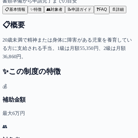
書類準備から申請完了までの目安
📋
基本情報
✨
特徴
👥
対象者
📝
申請ガイド
❓
FAQ
📄
詳細
📋
概要
20歳未満で精神または身体に障害がある児童を養育してい
る方に支給される手当。1級は月額55,350円、2級は月額
36,860円。
✨
この制度の特徴
💰
補助金額
最大6万円
👥