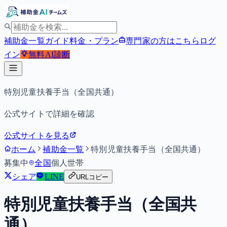
補助金一覧
ガイド
料金・プラン
専門家の方はこちら
ログ
イン
無料
AI診断
特別児童扶養手当（全国共通）
公式サイトで詳細を確認
公式サイトを見る
ホーム
補助金一覧
特別児童扶養手当（全国共通）
募集中
全国
個人
世帯
シェア
LINE
URLコピー
特別児童扶養手当（全国共
通）