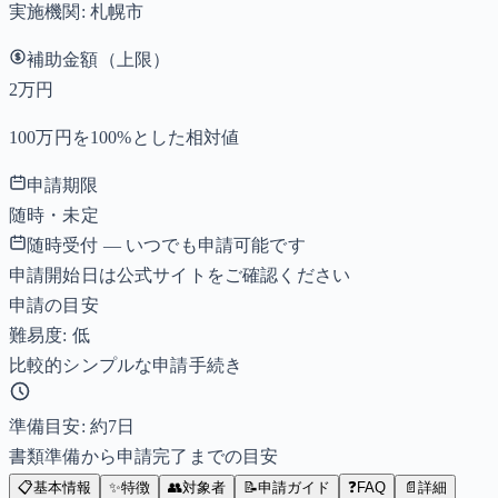
実施機関:
札幌市
補助金額（上限）
2万円
100万円を100%とした相対値
申請期限
随時・未定
随時受付 — いつでも申請可能です
申請開始日は公式サイトをご確認ください
申請の目安
難易度: 低
比較的シンプルな申請手続き
準備目安: 約
7
日
書類準備から申請完了までの目安
📋
基本情報
✨
特徴
👥
対象者
📝
申請ガイド
❓
FAQ
📄
詳細