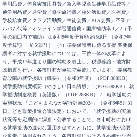
学用品費／体育実技用具費／新入学児童生徒学用品費等／
通学用品費／通学費／修学旅行費／校外活動費／医療費／
学校給食費／クラブ活動費／生徒会費／PTA会費／卒業ア
ルバム代等／オンライン学習通信費 c.国庫補助率 1／2（予
算の範囲内で補助） d.令和8年度予算額 約5億円 （令和7年
度予算額 ： 約5億円 ） （4）準要保護者に係る支援 準要保
護者に対する就学援助については、三位一体の改革によ
り、平成17年度より国の補助を廃止し、税源移譲・地方財
政措置を行い、各市町村が単独で実施しています。 義務教
育段階の就学援助（概要）（令和8年度） （PDF:388KB）
就学援助制度概要（やさしい日本語版） （PDF:388KB） 就
学援助制度概要（英語版） （PDF:288KB） 2．就学援助の
実施状況 「こどもまんなか実行計画2024」（令和6年5月31
日こども政策推進会議決定）において、「就学援助の実施
状況等を定期的に調査・公表することで、各市町村におけ
る就学援助の適切な運用を促すとともに、就学援助が必要
な世帯に活用されるよう、各市町村におけるきめ細かな周