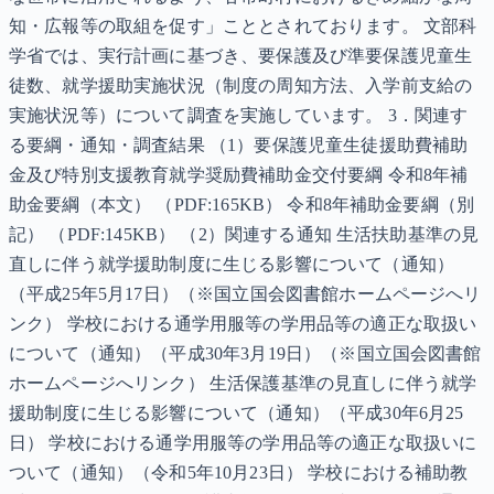
知・広報等の取組を促す」こととされております。 文部科
学省では、実行計画に基づき、要保護及び準要保護児童生
徒数、就学援助実施状況（制度の周知方法、入学前支給の
実施状況等）について調査を実施しています。 3．関連す
る要綱・通知・調査結果 （1）要保護児童生徒援助費補助
金及び特別支援教育就学奨励費補助金交付要綱 令和8年補
助金要綱（本文） （PDF:165KB） 令和8年補助金要綱（別
記） （PDF:145KB） （2）関連する通知 生活扶助基準の見
直しに伴う就学援助制度に生じる影響について（通知）
（平成25年5月17日）（※国立国会図書館ホームページへリ
ンク） 学校における通学用服等の学用品等の適正な取扱い
について（通知）（平成30年3月19日）（※国立国会図書館
ホームページへリンク） 生活保護基準の見直しに伴う就学
援助制度に生じる影響について（通知）（平成30年6月25
日） 学校における通学用服等の学用品等の適正な取扱いに
ついて（通知）（令和5年10月23日） 学校における補助教