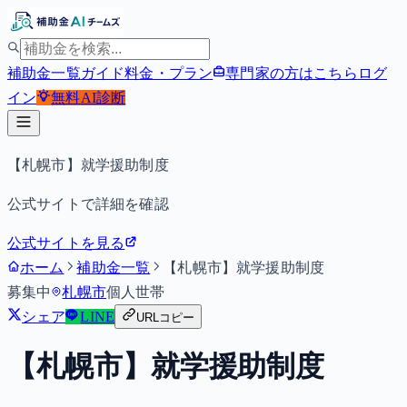
補助金一覧
ガイド
料金・プラン
専門家の方はこちら
ログ
イン
無料
AI診断
【札幌市】就学援助制度
公式サイトで詳細を確認
公式サイトを見る
ホーム
補助金一覧
【札幌市】就学援助制度
募集中
札幌市
個人
世帯
シェア
LINE
URLコピー
【札幌市】就学援助制度