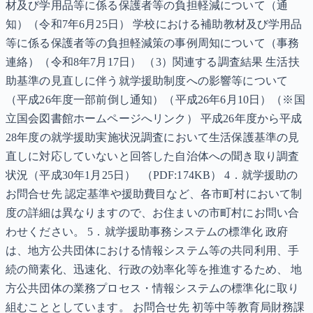
材及び学用品等に係る保護者等の負担軽減について（通
知）（令和7年6月25日） 学校における補助教材及び学用品
等に係る保護者等の負担軽減策の事例周知について（事務
連絡）（令和8年7月17日） （3）関連する調査結果 生活扶
助基準の見直しに伴う就学援助制度への影響等について
（平成26年度一部前倒し通知）（平成26年6月10日）（※国
立国会図書館ホームページへリンク） 平成26年度から平成
28年度の就学援助実施状況調査において生活保護基準の見
直しに対応していないと回答した自治体への聞き取り調査
状況（平成30年1月25日） （PDF:174KB） 4．就学援助の
お問合せ先 認定基準や援助費目など、各市町村において制
度の詳細は異なりますので、お住まいの市町村にお問い合
わせください。 5．就学援助事務システムの標準化 政府
は、地方公共団体における情報システム等の共同利用、手
続の簡素化、迅速化、行政の効率化等を推進するため、 地
方公共団体の業務プロセス・情報システムの標準化に取り
組むこととしています。 お問合せ先 初等中等教育局財務課