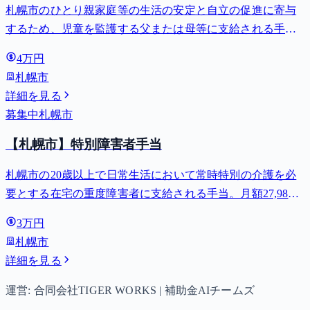
札幌市のひとり親家庭等の生活の安定と自立の促進に寄与
するため、児童を監護する父または母等に支給される手
当。全部支給で月額最大44,140円。
4万円
札幌市
詳細を見る
募集中
札幌市
【札幌市】特別障害者手当
札幌市の20歳以上で日常生活において常時特別の介護を必
要とする在宅の重度障害者に支給される手当。月額27,980
円。
3万円
札幌市
詳細を見る
運営: 合同会社TIGER WORKS | 補助金AIチームズ