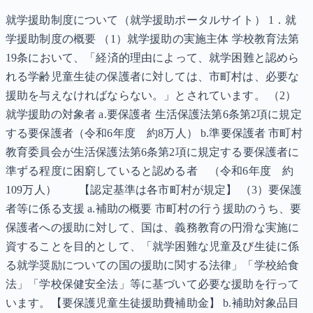
就学援助制度について（就学援助ポータルサイト） 1．就
学援助制度の概要 （1）就学援助の実施主体 学校教育法第
19条において、「経済的理由によって、就学困難と認めら
れる学齢児童生徒の保護者に対しては、市町村は、必要な
援助を与えなければならない。」とされています。 （2）
就学援助の対象者 a.要保護者 生活保護法第6条第2項に規定
する要保護者（令和6年度 約8万人） b.準要保護者 市町村
教育委員会が生活保護法第6条第2項に規定する要保護者に
準ずる程度に困窮していると認める者 （令和6年度 約
109万人） 【認定基準は各市町村が規定】 （3）要保護
者等に係る支援 a.補助の概要 市町村の行う援助のうち、要
保護者への援助に対して、国は、義務教育の円滑な実施に
資することを目的として、「就学困難な児童及び生徒に係
る就学奨励についての国の援助に関する法律」「学校給食
法」「学校保健安全法」等に基づいて必要な援助を行って
います。【要保護児童生徒援助費補助金】 b.補助対象品目