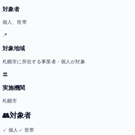
対象者
個人、世帯
📍
対象地域
札幌市に所在する事業者・個人が対象
🏛️
実施機関
札幌市
👥
対象者
✓
個人
✓
世帯