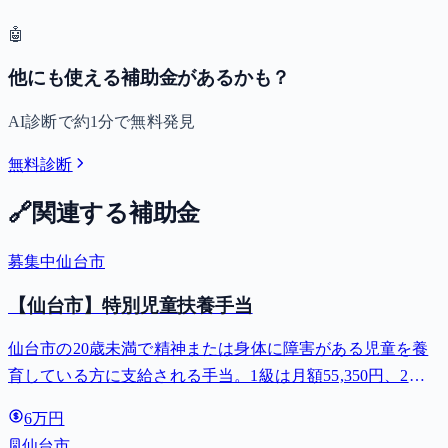
🤖
他にも使える補助金があるかも？
AI診断で約1分で無料発見
無料診断
🔗
関連する補助金
募集中
仙台市
【仙台市】特別児童扶養手当
仙台市の20歳未満で精神または身体に障害がある児童を養
育している方に支給される手当。1級は月額55,350円、2級
は月額36,860円。
6万円
仙台市