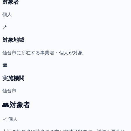
対象者
個人
📍
対象地域
仙台市に所在する事業者・個人が対象
🏛️
実施機関
仙台市
👥
対象者
✓
個人