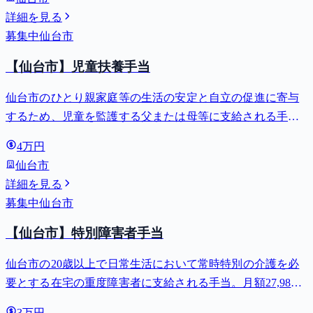
詳細を見る
募集中
仙台市
【仙台市】児童扶養手当
仙台市のひとり親家庭等の生活の安定と自立の促進に寄与
するため、児童を監護する父または母等に支給される手
当。全部支給で月額最大44,140円。
4万円
仙台市
詳細を見る
募集中
仙台市
【仙台市】特別障害者手当
仙台市の20歳以上で日常生活において常時特別の介護を必
要とする在宅の重度障害者に支給される手当。月額27,980
円。
3万円