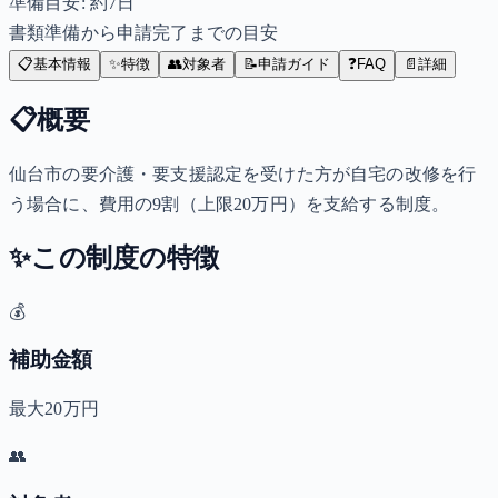
準備目安: 約
7
日
書類準備から申請完了までの目安
📋
基本情報
✨
特徴
👥
対象者
📝
申請ガイド
❓
FAQ
📄
詳細
📋
概要
仙台市の要介護・要支援認定を受けた方が自宅の改修を行
う場合に、費用の9割（上限20万円）を支給する制度。
✨
この制度の特徴
💰
補助金額
最大20万円
👥