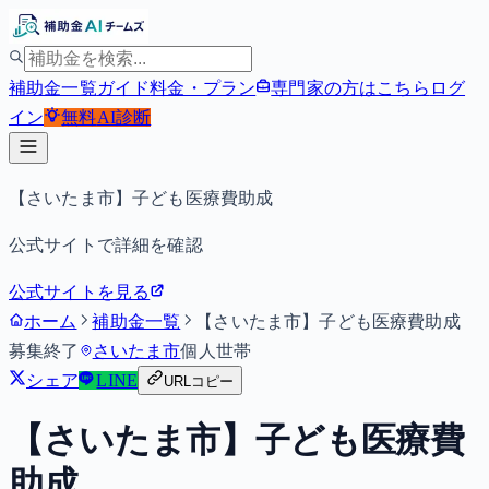
補助金一覧
ガイド
料金・プラン
専門家の方はこちら
ログ
イン
無料
AI診断
【さいたま市】子ども医療費助成
公式サイトで詳細を確認
公式サイトを見る
ホーム
補助金一覧
【さいたま市】子ども医療費助成
募集終了
さいたま市
個人
世帯
シェア
LINE
URLコピー
【さいたま市】子ども医療費
助成