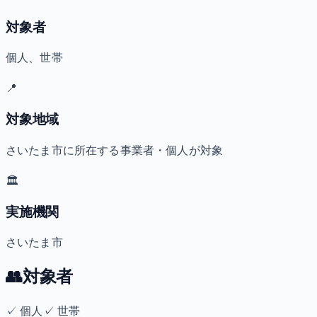
対象者
個人、世帯
📍
対象地域
さいたま市に所在する事業者・個人が対象
🏛️
実施機関
さいたま市
👥
対象者
✓
個人
✓
世帯