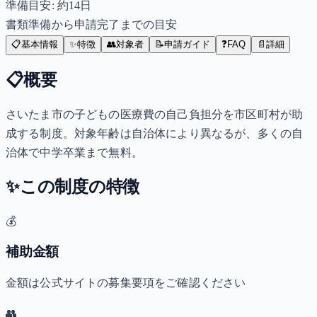
準備目安: 約
14
日
書類準備から申請完了までの目安
📋
基本情報
✨
特徴
👥
対象者
📝
申請ガイド
❓
FAQ
📄
詳細
📋
概要
さいたま市の子どもの医療費の自己負担分を市区町村が助
成する制度。対象年齢は自治体により異なるが、多くの自
治体で中学卒業まで無料。
✨
この制度の特徴
💰
補助金額
金額は公式サイトの募集要項をご確認ください
👥