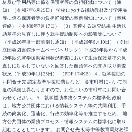
材及び学用品等に係る保護者等の負担軽減について（通
知）（令和7年6月25日） 学校における補助教材及び学用品
等に係る保護者等の負担軽減策の事例周知について（事務
連絡）（令和8年7月17日） （3）関連する調査結果 生活扶
助基準の見直しに伴う就学援助制度への影響等について
（平成26年度一部前倒し通知）（平成26年6月10日）（※国
立国会図書館ホームページへリンク） 平成26年度から平成
28年度の就学援助実施状況調査において生活保護基準の見
直しに対応していないと回答した自治体への聞き取り調査
状況（平成30年1月25日） （PDF:174KB） 4．就学援助の
お問合せ先 認定基準や援助費目など、各市町村において制
度の詳細は異なりますので、お住まいの市町村にお問い合
わせください。 5．就学援助事務システムの標準化 政府
は、地方公共団体における情報システム等の共同利用、手
続の簡素化、迅速化、行政の効率化等を推進するため、 地
方公共団体の業務プロセス・情報システムの標準化に取り
組むこととしています。 お問合せ先 初等中等教育局財務課