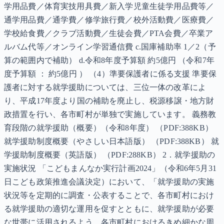
学用品費／体育実技用具費／新入学児童生徒学用品費等／
通学用品費／通学費／修学旅行費／校外活動費／医療費／
学校給食費／クラブ活動費／生徒会費／PTA会費／卒業ア
ルバム代等／オンライン学習通信費 c.国庫補助率 1／2（予
算の範囲内で補助） d.令和8年度予算額 約5億円 （令和7年
度予算額 ： 約5億円 ） （4）準要保護者に係る支援 準要保
護者に対する就学援助については、三位一体の改革によ
り、平成17年度より国の補助を廃止し、税源移譲・地方財
政措置を行い、各市町村が単独で実施しています。 義務教
育段階の就学援助（概要）（令和8年度） （PDF:388KB）
就学援助制度概要（やさしい日本語版） （PDF:388KB） 就
学援助制度概要（英語版） （PDF:288KB） 2．就学援助の
実施状況 「こどもまんなか実行計画2024」（令和6年5月31
日こども政策推進会議決定）において、「就学援助の実施
状況等を定期的に調査・公表することで、各市町村におけ
る就学援助の適切な運用を促すとともに、就学援助が必要
な世帯に活用されるよう、各市町村におけるきめ細かな周