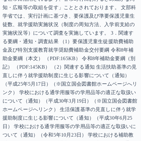
知・広報等の取組を促す」こととされております。 文部科
学省では、実行計画に基づき、要保護及び準要保護児童生
徒数、就学援助実施状況（制度の周知方法、入学前支給の
実施状況等）について調査を実施しています。 3．関連す
る要綱・通知・調査結果 （1）要保護児童生徒援助費補助
金及び特別支援教育就学奨励費補助金交付要綱 令和8年補
助金要綱（本文） （PDF:165KB） 令和8年補助金要綱（別
記） （PDF:145KB） （2）関連する通知 生活扶助基準の見
直しに伴う就学援助制度に生じる影響について（通知）
（平成25年5月17日）（※国立国会図書館ホームページへリ
ンク） 学校における通学用服等の学用品等の適正な取扱い
について（通知）（平成30年3月19日）（※国立国会図書館
ホームページへリンク） 生活保護基準の見直しに伴う就学
援助制度に生じる影響について（通知）（平成30年6月25
日） 学校における通学用服等の学用品等の適正な取扱いに
ついて（通知）（令和5年10月23日） 学校における補助教