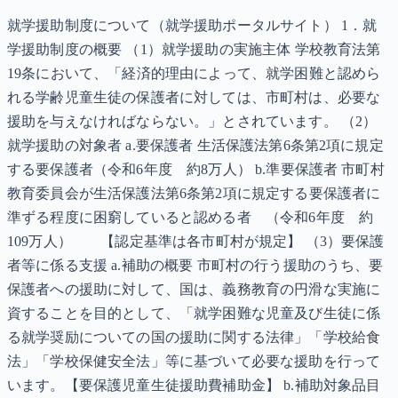
就学援助制度について（就学援助ポータルサイト） 1．就
学援助制度の概要 （1）就学援助の実施主体 学校教育法第
19条において、「経済的理由によって、就学困難と認めら
れる学齢児童生徒の保護者に対しては、市町村は、必要な
援助を与えなければならない。」とされています。 （2）
就学援助の対象者 a.要保護者 生活保護法第6条第2項に規定
する要保護者（令和6年度 約8万人） b.準要保護者 市町村
教育委員会が生活保護法第6条第2項に規定する要保護者に
準ずる程度に困窮していると認める者 （令和6年度 約
109万人） 【認定基準は各市町村が規定】 （3）要保護
者等に係る支援 a.補助の概要 市町村の行う援助のうち、要
保護者への援助に対して、国は、義務教育の円滑な実施に
資することを目的として、「就学困難な児童及び生徒に係
る就学奨励についての国の援助に関する法律」「学校給食
法」「学校保健安全法」等に基づいて必要な援助を行って
います。【要保護児童生徒援助費補助金】 b.補助対象品目