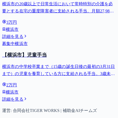
横浜市の20歳以上で日常生活において常時特別の介護を必
要とする在宅の重度障害者に支給される手当。月額27,980
円。
3万円
横浜市
詳細を見る
募集中
横浜市
【横浜市】児童手当
横浜市の中学校卒業まで（15歳の誕生日後の最初の3月31日
まで）の児童を養育している方に支給される手当。3歳未満
は月額15,000円、3歳以上小学校修了前は月額10,000円（第3
2万円
子以降は15,000円）、中学生は月額10,000円。
横浜市
詳細を見る
運営: 合同会社TIGER WORKS | 補助金AIチームズ